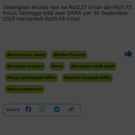
Sedangkan ekuitas naik ke Rp12,37 triliun dari Rp11,75
triliun. Sehingga total aset SMRA per 30 September
2023 menyentuh Rp29,49 triliun.
#summarecon agung
#Emiten Properti
#penjualan properti
#smra
#penjualan rumah tapak
#target pendapatan SMRA
#laporan keuangan SMRA
#laba Summarecon
Share