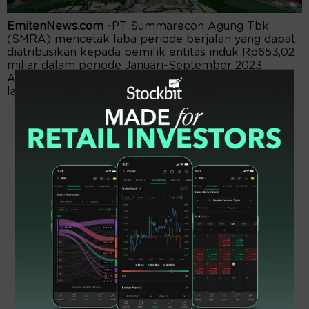
EmitenNews.com -
PT Summarecon Agung Tbk
(SMRA) mencetak laba periode berjalan yang dapat
diatribusikan kepada pemilik entitas induk Rp653,02
miliar dalam periode Januari-September 2023.
Angkanya naik 110,87 dari periode yang sama tahun
lalu di Rp309,67 miliar.