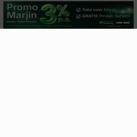
Aset Tebal, Pefindo Pertegas
Peringkat INPP idA-
3 jam yang lalu