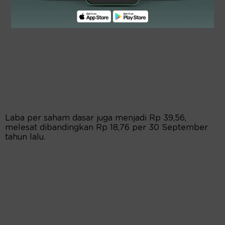
Laba per saham dasar juga menjadi Rp 39,56,
melesat dibandingkan Rp 18,76 per 30 September
tahun lalu.