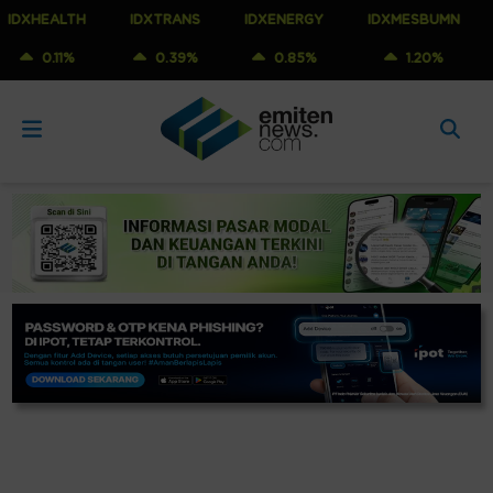
ALTH
IDXTRANS
IDXENERGY
IDXMESBUMN
IDXQ
11%
0.39%
0.85%
1.20%
0.