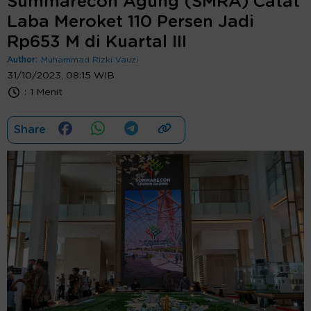
Summarecon Agung (SMRA) Catat
Laba Meroket 110 Persen Jadi
Rp653 M di Kuartal III
Author:
Muhammad Rizki Vauzi
31/10/2023, 08:15 WIB
:
1 Menit
Share