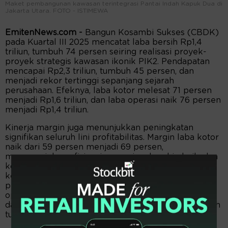
Maket pembangunan kawasan terintegrasi Pantai Indah Kapuk Dua di
Jakarta Utara. FOTO - ISTIMEWA
EmitenNews.com -
Bangun Kosambi Sukses (CBDK)
pada Kuartal III 2025 mencatat laba bersih Rp1,4
triliun, tumbuh 74 persen seiring realisasi proyek-
proyek strategis kawasan ikonik PIK2. Pendapatan
mencapai Rp2,3 triliun, tumbuh 45 persen, dan
menjadi rekor tertinggi sepanjang sejarah
perusahaan. Efeknya, laba kotor melesat 71 persen
menjadi Rp1,6 triliun, dan laba operasi naik 76 persen
menjadi Rp1,4 triliun.
Kinerja margin juga menunjukkan peningkatan
signifikan seluruh lini profitabilitas. Margin laba kotor
naik dari 59 persen menjadi 69 persen,
mencerminkan efisiensi operasional makin baik, dan
kontribusi tinggi segmen kaveling tanah komersial,
kembali menjadi motor utama pertumbuhan
pendapatan. Penguatan berlanjut hingga ke tingkat
operasional, dengan margin laba operasi meningkat
dari 51 persen menjadi 62 persen, margin laba bersih
tumbuh dari 44 persen menjadi 57 persen.