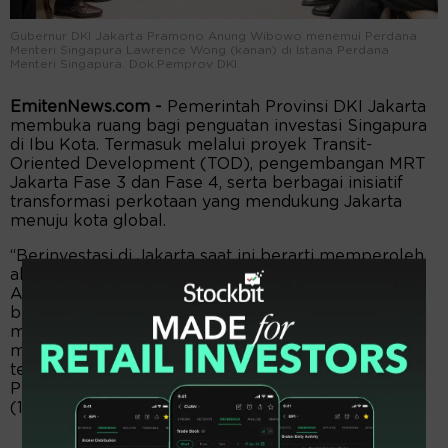
Gubernur DKI Jakarta Pramono Anung Wibowo menemui Perdana
Menteri Singapura Lawrence Wong (kanan) di Istana Perdana
Menteri Singapura. Dok.Pemprov DKI.
EmitenNews.com -
Pemerintah Provinsi DKI Jakarta
membuka ruang bagi penguatan investasi Singapura
di Ibu Kota. Termasuk melalui proyek Transit-
Oriented Development (TOD), pengembangan MRT
Jakarta Fase 3 dan Fase 4, serta berbagai inisiatif
transformasi perkotaan yang mendukung Jakarta
menuju kota global.
“Berinvestasi di Jakarta saat ini berarti memperoleh
akses ke salah satu pasar terbesar di Asia Tenggara.
Arus investasi yang mengalir ke Jakarta akan
berkontribusi pada pertumbuhan Indonesia,
memperkuat perekonomian ASEAN, serta
menciptakan nilai tambah bagi mitra regional,
termasuk Singapura,” kata Gubernur DKI Jakarta
Pramono Anung Wibowo kepada pers, Selasa
(16/6/2026).