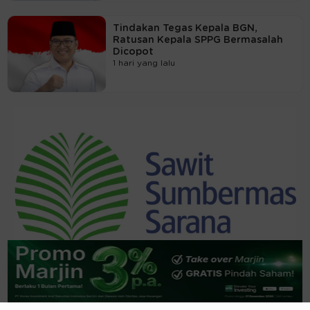
Tindakan Tegas Kepala BGN,
Ratusan Kepala SPPG Bermasalah
Dicopot
1 hari yang lalu