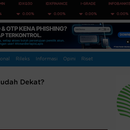
IDXQ30
IDXFINANCE
I-GRADE
INFOBANK15
CO
0.00%
0.00%
0.00%
0.00%
onal
Rileks
Informasi
Opini
Riset
Sudah Dekat?