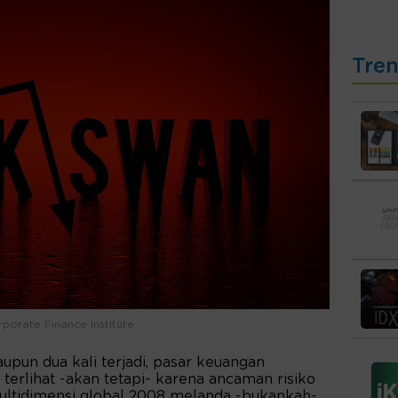
Tre
orate Finance Institute
aupun dua kali terjadi, pasar keuangan
terlihat -akan tetapi- karena ancaman risiko
multidimensi global 2008 melanda -bukankah-