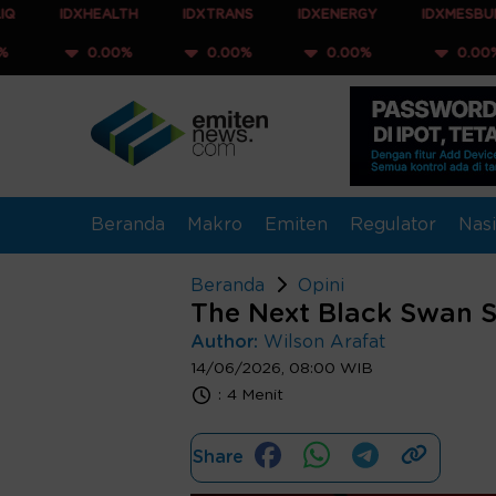
DXHEALTH
IDXTRANS
IDXENERGY
IDXMESBUMN
0.00%
0.00%
0.00%
0.00%
Beranda
Makro
Emiten
Regulator
Nasi
Beranda
Opini
The Next Black Swan 
Author:
Wilson Arafat
14/06/2026, 08:00 WIB
:
4 Menit
Share