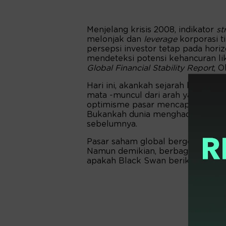
Menjelang krisis 2008, indikator
st
melonjak dan
leverage
korporasi t
persepsi investor tetap pada horiz
mendeteksi potensi kehancuran lik
Global Financial Stability Report
, 
Hari ini, akankah sejarah kembal
mata -muncul dari arah yang tida
optimisme pasar mencapai punca
Bukankah dunia menghadapi situas
sebelumnya.
Pasar saham global bergerak optim
Namun demikian, berbagai risiko b
apakah Black Swan berikutnya sed