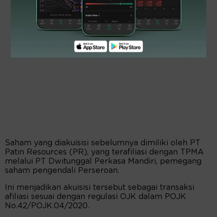
Saham yang diakuisisi sebelumnya dimiliki oleh PT
Patin Resources (PR), yang terafiliasi dengan TPMA
melalui PT Dwitunggal Perkasa Mandiri, pemegang
saham pengendali Perseroan.
Ini menjadikan akuisisi tersebut sebagai transaksi
afiliasi sesuai dengan regulasi OJK dalam POJK
No.42/POJK.04/2020.