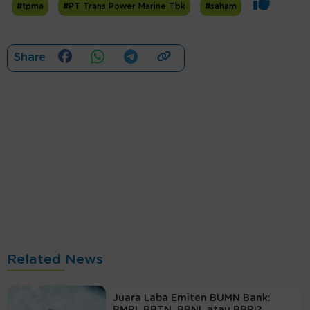
#tpma
#PT Trans Power Marine Tbk
#saham
Share
Related News
Juara Laba Emiten BUMN Bank:
BMRI, BBTN, BBNI, atau BBRI?