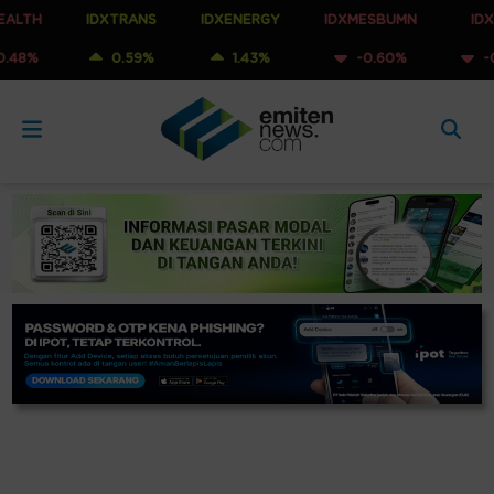
IDXTRANS
IDXENERGY
IDXMESBUMN
IDXQ30
0.59%
1.43%
-0.60%
-0.53%