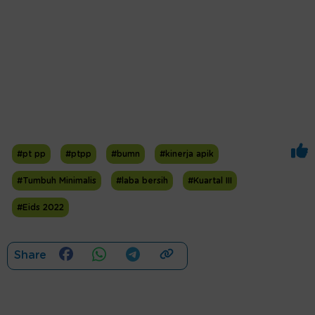
#pt pp
#ptpp
#bumn
#kinerja apik
#Tumbuh Minimalis
#laba bersih
#Kuartal III
#Eids 2022
Share