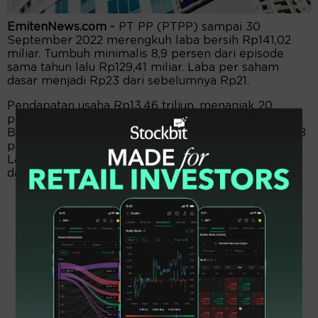
EmitenNews.com -
PT PP (PTPP) sampai 30
September 2022 merengkuh laba bersih Rp141,02
miliar. Tumbuh minimalis 8,9 persen dari episode
sama tahun lalu Rp129,41 miliar. Laba per saham
dasar menjadi Rp23 dari sebelumnya Rp21.
Pendapatan usaha Rp13,46 triliun, menanjak 20
persen dari edisi sama tahun lalu Rp11,21 triliun.
Beban pokok pendapatan Rp11,64 triliun, bengkak 18
persen dari periode sama tahun lalu Rp9,79 triliun.
Laba kotor melesat 27 persen menjadi Rp1,81 triliun
dari edisi sama tahun lalu Rp1,42 triliun.