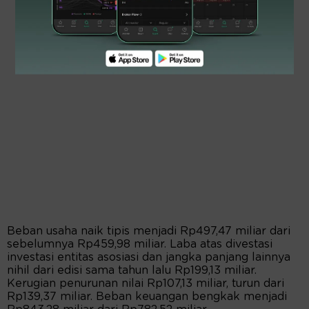
Beban usaha naik tipis menjadi Rp497,47 miliar dari
sebelumnya Rp459,98 miliar. Laba atas divestasi
investasi entitas asosiasi dan jangka panjang lainnya
nihil dari edisi sama tahun lalu Rp199,13 miliar.
Kerugian penurunan nilai Rp107,13 miliar, turun dari
Rp139,37 miliar. Beban keuangan bengkak menjadi