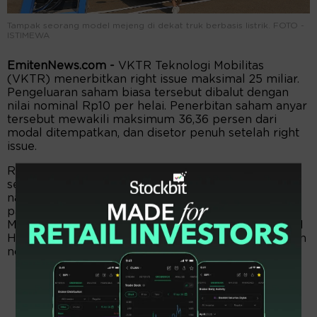
Tampak seorang model mejeng di dekat truk berbasis listrik. FOTO -
ISTIMEWA
EmitenNews.com -
VKTR Teknologi Mobilitas
(VKTR) menerbitkan right issue maksimal 25 miliar.
Pengeluaran saham biasa tersebut dibalut dengan
nilai nominal Rp10 per helai. Penerbitan saham anyar
tersebut mewakili maksimum 36,36 persen dari
modal ditempatkan, dan disetor penuh setelah right
issue.
Right issue ditawarkan dengan rasio 7:4. Di mana,
setiap pemegang 7 saham biasa atas nama dengan
nama tercantum dalam daftar pemegang saham
pada 30 Juli 2026 pukul 16.15 WIB mendapat 4 Hak
Memesan Efek Terlebih Dahulu (HMETD). Di mana, 1
HMETD berhak untuk membeli 1 saham baru dengan
nominal Rp10 per helai.