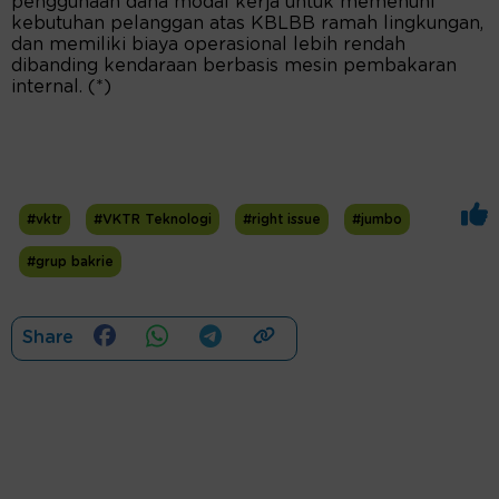
penggunaan dana modal kerja untuk memenuhi
kebutuhan pelanggan atas KBLBB ramah lingkungan,
dan memiliki biaya operasional lebih rendah
dibanding kendaraan berbasis mesin pembakaran
internal. (*)
#vktr
#VKTR Teknologi
#right issue
#jumbo
#grup bakrie
Share