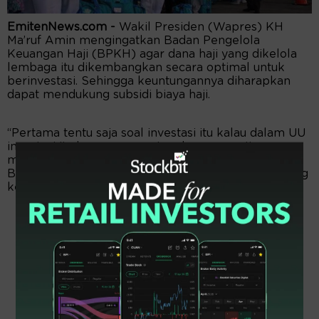
EmitenNews.com -
Wakil Presiden (Wapres) KH
Ma’ruf Amin mengingatkan Badan Pengelola
Keuangan Haji (BPKH) agar dana haji yang dikelola
lembaga itu dikembangkan secara optimal untuk
berinvestasi. Sehingga keuntungannya diharapkan
dapat mendukung subsidi biaya haji.
“Pertama tentu saja soal investasi itu kalau dalam UU
investasi itu harus menguntungkan, aman. Itu
memang butuh upaya-upaya yang lebih serius dari
BPKH,” tandasnya dalam keterangan saat berkunjung
ke Masjid Agung Cianjur, Minggu (19/02/2023).