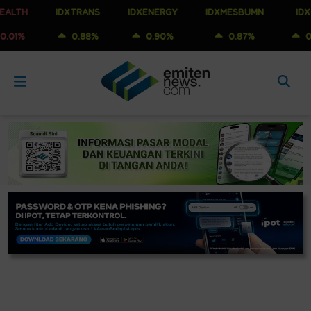
IDXTRANS
IDXENERGY
IDXMESBUMN
IDXQ30
0.88%
0.90%
0.87%
0.88%