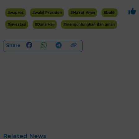
#wapres
#wakil Presiden
#Ma'ruf Amin
#bpkh
#investasi
#Dana Haji
#menguntungkan dan aman
Share
Related News