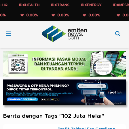
IQ
IDXHEALTH
IDXTRANS
IDXENERGY
IDXMESBU
%
0.00%
0.00%
0.00%
0.00
Berita dengan Tags "102 Juta Helai"