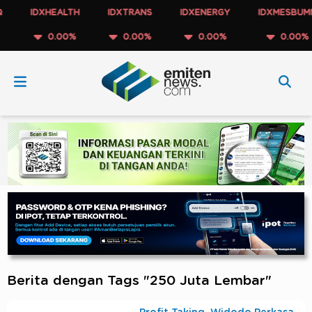
IDXHEALTH
IDXTRANS
IDXENERGY
IDXMESBUMN
0.00%
0.00%
0.00%
0.00%
Berita dengan Tags "250 Juta Lembar"