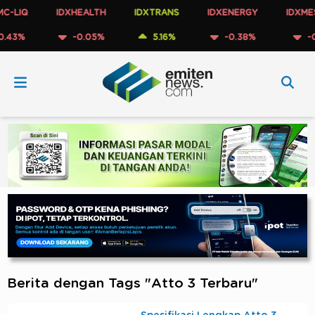
-LIQ
IDXHEALTH
IDXTRANS
IDXENERGY
IDXMES
43%
-0.05%
5.16%
-0.38%
-0.
Berita dengan Tags "Atto 3 Terbaru"