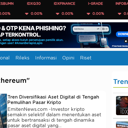
MN
IDXQ30
IDXFINANCE
I-GRADE
INFOBANK15
%
0.00%
0.00%
0.00%
0.00%
onal
Rileks
Informasi
Opini
Riset
thereum"
Tre
Tren Diversifikasi Aset Digital di Tengah
Pemulihan Pasar Kripto
EmitenNews.com -Investor kripto
semakin selektif dalam menentukan aset
untuk bertransaksi di tengah dinamika
pasar aset digital yang…