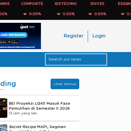
COMPOSITE
IDXTECHNO
IDXV30
ESGQKEHATI
0.00%
0.00%
0.00%
0.00%
Register
Login
nding
Lihat Semua
BEI Proyeksi LQ45 Masuk Fase
Pemulihan di Semester II 2026
13 jam yang lalu
Secret Recipe
MAPI, Segmen