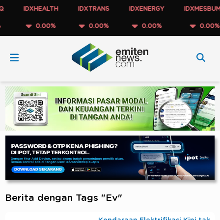
IDXHEALTH
IDXTRANS
IDXENERGY
IDXMESBUMN
0.00%
0.00%
0.00%
0.00%
Berita dengan Tags "Ev"