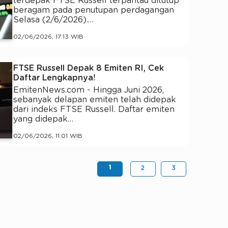
terdepak FTSE Russell terpantau ditutup
beragam pada penutupan perdagangan
Selasa (2/6/2026).…
02/06/2026, 17:13 WIB
FTSE Russell Depak 8 Emiten RI, Cek
Daftar Lengkapnya!
EmitenNews.com - Hingga Juni 2026,
sebanyak delapan emiten telah didepak
dari indeks FTSE Russell. Daftar emiten
yang didepak…
02/06/2026, 11:01 WIB
1
2
3