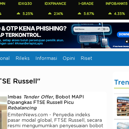
IDXQ30
IDXFINANCE
I-GRADE
INFOBANK15
CO
5.25%
2.14%
5.67%
4.35%
onal
Rileks
Informasi
Opini
Riset
TSE Russell"
Tre
Imbas
Tender Offer
, Bobot MAPI
Dipangkas FTSE Russell Picu
Rebalancing
EmitenNews.com - Penyedia indeks
pasar modal global, FTSE Russell, secara
resmi mengumumkan penyesuaian bobot