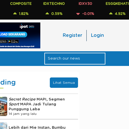
MPOSITE
IDXTECHNO
IDXV30
ESGQKEHATI
I
1.82%
0.59%
-0.01%
4.92%
Register
Login
nding
Lihat Semua
Secret Recipe
MAPI, Segmen
Sport
MAPA Jadi Tulang
Punggung Laba
14 jam yang lalu
Lebih dari Mie Instan, Bumbu