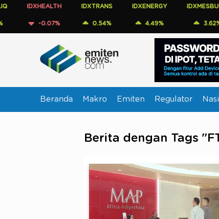
IDXHEALTH
IDXTRANS
IDXENERGY
IDXMESBUMN
-0.07%
0.54%
4.49%
3.62%
Beranda
Makro
Emiten
Regulator
Nasi
Berita dengan Tags "F