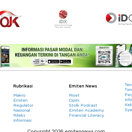
Ten
Rubrikasi
Emiten News
Tim
Ped
Makro
Riset
Info
Emiten
Opini
Keb
Regulator
Stolk Podcast
Sya
Nasional
Emiten Academy
Rileks
Financial Literacy
Informasi
Copyright 2026 emitennews.com