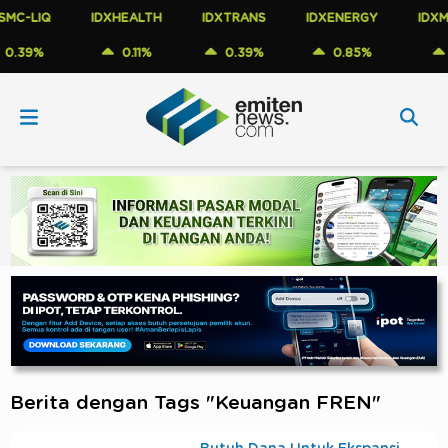
C-LIQ
IDXHEALTH
IDXTRANS
IDXENERGY
IDXME
39%
0.11%
0.39%
0.85%
1.
Berita dengan Tags "Keuangan FREN"