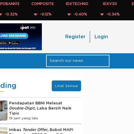
ANK15
COMPOSITE
IDXTECHNO
IDXV30
ESGQK
32%
-0.12%
-0.40%
-0.34%
-0
Register
Login
nding
Lihat Semua
Pendapatan BBNI Melesat
Double-Digit
, Laba Bersih Naik
Tipis
19 jam yang lalu
Imbas
Tender Offer
, Bobot MAPI