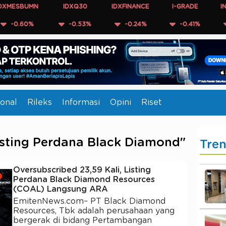
ESBUMN
IDXQ30
IDXFINANCE
I-GRADE
INFOB
.60%
-0.53%
-0.24%
-0.41%
-0.
onal
Rileks
Informasi
Opini
Riset
isting Perdana Black Diamond"
Tre
Oversubscribed 23,59 Kali, Listing
Perdana Black Diamond Resources
(COAL) Langsung ARA
EmitenNews.com– PT Black Diamond
Resources, Tbk adalah perusahaan yang
bergerak di bidang Pertambangan