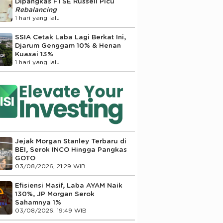
Dipangkas FTSE Russell Picu
Rebalancing
1 hari yang lalu
SSIA Cetak Laba Lagi Berkat Ini,
Djarum Genggam 10% & Henan
Kuasai 13%
1 hari yang lalu
Jejak Morgan Stanley Terbaru di
BEI, Serok INCO Hingga Pangkas
GOTO
03/08/2026, 21:29 WIB
Efisiensi Masif, Laba AYAM Naik
130%, JP Morgan Serok
Sahamnya 1%
03/08/2026, 19:49 WIB