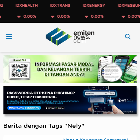
IDXHEALTH
IDXTRANS
IDXENERGY
IDXMESBUMN
0.00%
0.00%
0.00%
0.00%
Berita dengan Tags "Nely"