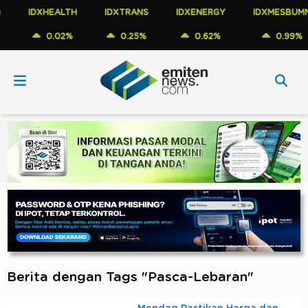
IDXHEALTH
IDXTRANS
IDXENERGY
IDXMESBUMN
0.02%
0.25%
0.62%
0.99%
Berita dengan Tags "Pasca-Lebaran"