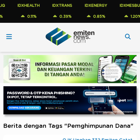
IDXHEALTH
IDXTRANS
IDXENERGY
IDXMESBUM
0.11%
0.39%
0.85%
1.20%
Berita dengan Tags "Pemghimpunan Dana"