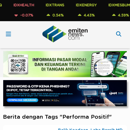
IDXHEALTH
IDXTRANS
IDXENERGY
IDXMESBUMN
-0.07%
0.54%
4.43%
4.59%
Berita dengan Tags "Performa Positif"