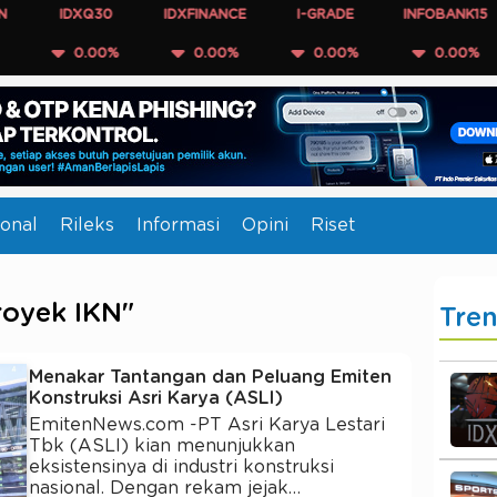
IDXQ30
IDXFINANCE
I-GRADE
INFOBANK15
COM
0.00%
0.00%
0.00%
0.00%
onal
Rileks
Informasi
Opini
Riset
royek IKN"
Tre
Menakar Tantangan dan Peluang Emiten
Konstruksi Asri Karya (ASLI)
EmitenNews.com -PT Asri Karya Lestari
Tbk (ASLI) kian menunjukkan
eksistensinya di industri konstruksi
nasional. Dengan rekam jejak…