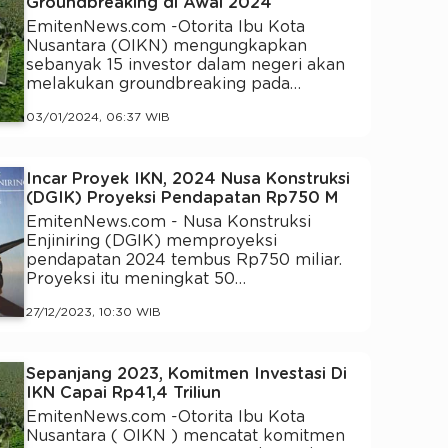
Groundbreaking di Awal 2024
EmitenNews.com -Otorita Ibu Kota
Nusantara (OIKN) mengungkapkan
sebanyak 15 investor dalam negeri akan
melakukan groundbreaking pada…
03/01/2024, 06:37 WIB
Incar Proyek IKN, 2024 Nusa Konstruksi
(DGIK) Proyeksi Pendapatan Rp750 M
EmitenNews.com - Nusa Konstruksi
Enjiniring (DGIK) memproyeksi
pendapatan 2024 tembus Rp750 miliar.
Proyeksi itu meningkat 50…
27/12/2023, 10:30 WIB
Sepanjang 2023, Komitmen Investasi Di
IKN Capai Rp41,4 Triliun
EmitenNews.com -Otorita Ibu Kota
Nusantara ( OIKN ) mencatat komitmen