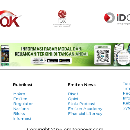
Ten
Rubrikasi
Emiten News
Tim
Ped
Makro
Riset
Info
Emiten
Opini
Keb
Regulator
Stolk Podcast
Sya
Nasional
Emiten Academy
Rileks
Financial Literacy
Informasi
Copyright 2026 emitennews.com