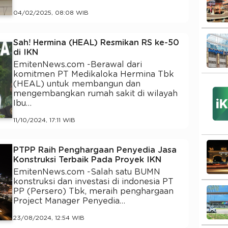
04/02/2025, 08:08 WIB
Sah! Hermina (HEAL) Resmikan RS ke-50
di IKN
EmitenNews.com -Berawal dari
komitmen PT Medikaloka Hermina Tbk
(HEAL) untuk membangun dan
mengembangkan rumah sakit di wilayah
Ibu…
11/10/2024, 17:11 WIB
PTPP Raih Penghargaan Penyedia Jasa
Konstruksi Terbaik Pada Proyek IKN
EmitenNews.com -Salah satu BUMN
konstruksi dan investasi di indonesia PT
PP (Persero) Tbk, meraih penghargaan
Project Manager Penyedia…
23/08/2024, 12:54 WIB