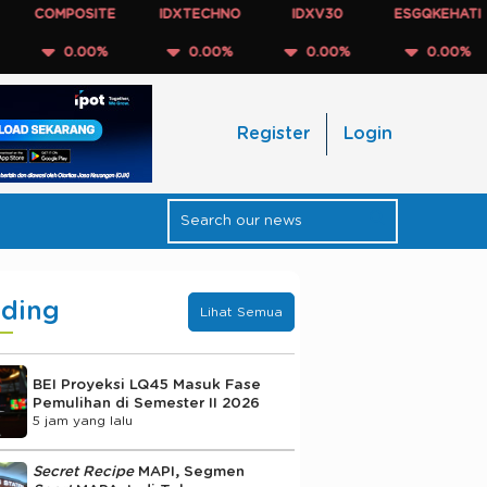
POSITE
IDXTECHNO
IDXV30
ESGQKEHATI
ID
0.00%
0.00%
0.00%
0.00%
Register
Login
nding
Lihat Semua
BEI Proyeksi LQ45 Masuk Fase
Pemulihan di Semester II 2026
5 jam yang lalu
Secret Recipe
MAPI, Segmen