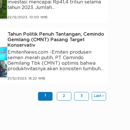
investasi mencapai Rp41,4 triliun selama
tahun 2023. Jumlah…
22/12/2023, 10:00 WIB
Tahun Politik Penuh Tantangan, Cemindo
Gemilang (CMNT) Pasang Target
Konservativ
EmitenNews.com -Emiten produsen
semen merah putih, PT Cemindo
Gemilang Tbk (CMNT) optimis bahwa
produktivitasnya akan konsisten tumbuh…
21/12/2023, 16:22 WIB
1
2
3
Last ›