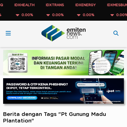
IDXHEALTH
IDXTRANS
IDXENERGY
IDXMESBUMN
0.00%
0.00%
0.00%
0.00%
Berita dengan Tags "Pt Gunung Madu
Plantation"