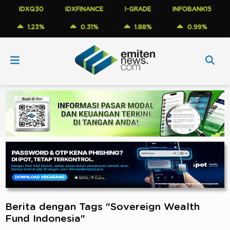
IDXQ30
IDXFINANCE
I-GRADE
INFOBANK15
C
1.23%
0.31%
1.88%
0.99%
Berita dengan Tags "Sovereign Wealth
Fund Indonesia"