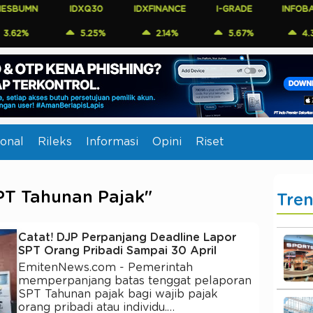
BUMN
IDXQ30
IDXFINANCE
I-GRADE
INFOBANK1
2%
5.25%
2.14%
5.67%
4.35%
onal
Rileks
Informasi
Opini
Riset
PT Tahunan Pajak"
Tre
Catat! DJP Perpanjang Deadline Lapor
SPT Orang Pribadi Sampai 30 April
EmitenNews.com - Pemerintah
memperpanjang batas tenggat pelaporan
SPT Tahunan pajak bagi wajib pajak
orang pribadi atau individu.…