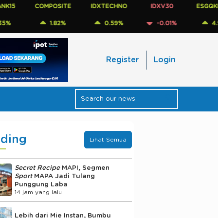
5
COMPOSITE
IDXTECHNO
IDXV30
ESGQKEHAT
1.82%
0.59%
-0.01%
4.92%
Register
Login
nding
Lihat Semua
Secret Recipe
MAPI, Segmen
Sport
MAPA Jadi Tulang
Punggung Laba
14 jam yang lalu
Lebih dari Mie Instan, Bumbu