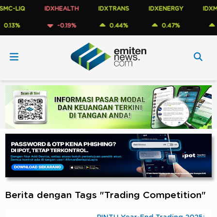
C-LIQ
IDXHEALTH
IDXTRANS
IDXENERGY
IDXME
.13%
-0.19%
0.44%
0.47%
0.
Berita dengan Tags "Trading Competition"