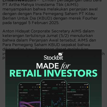
EmitenNews.com -
Emiten perdagangan batu bara
PT Artha Mahiya Investama Tbk (AIMS)
menyampaikan bahwa melakukan perjanjian awal
dengan dengan Para Pemegang Saham PT Kilau
Berlian Untuk Dia (KBUD) dengan merek Fourher
pada tanggal 5 Februari 2025.
Anton Hidayat Corporate Secretary AIMS dalam
keterangan tertulisnya Jumat (5/2) menuturkan
bahwa dalam Perjanjian Awal tersebut, AIMS dan
Para Pemegang Saham KBUD sepakat bahwa
dikemudian hari, Perseroan dapat melakukan
investasi melalui penyertaan kepemilikan saham oleh
Perseroan pada KBUD (Rencana Investasi).