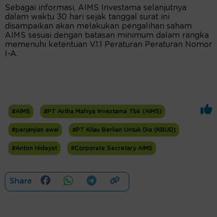
Sebagai informasi, AIMS Investama selanjutnya
dalam waktu 30 hari sejak tanggal surat ini
disampaikan akan melakukan pengalihan saham
AIMS sesuai dengan batasan minimum dalam rangka
memenuhi ketentuan V.1.1 Peraturan Peraturan Nomor
I-A.
#AIMS
#PT Artha Mahiya Investama Tbk (AIMS)
#perjanjian awal
#PT Kilau Berlian Untuk Dia (KBUD)
#Anton Hidayat
#Corporate Secretary AIMS
Share