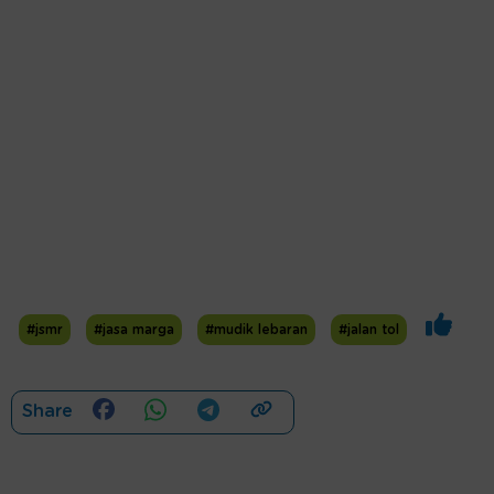
#jsmr
#jasa marga
#mudik lebaran
#jalan tol
Share