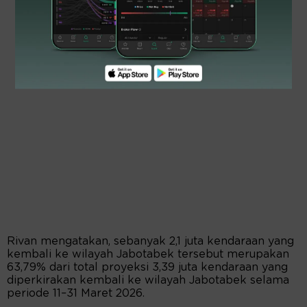
Rivan mengatakan, sebanyak 2,1 juta kendaraan yang
kembali ke wilayah Jabotabek tersebut merupakan
63,79% dari total proyeksi 3,39 juta kendaraan yang
diperkirakan kembali ke wilayah Jabotabek selama
periode 11–31 Maret 2026.