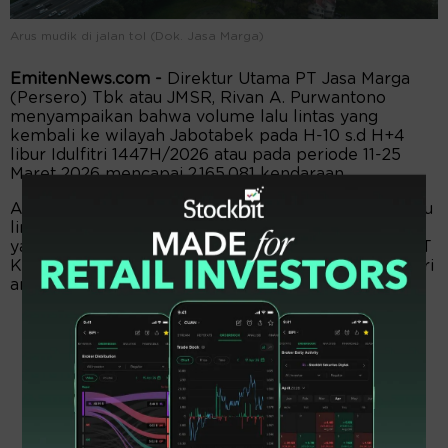
Arus mudik di jalan tol (Dok. Jasa Marga)
EmitenNews.com -
Direktur Utama PT Jasa Marga
(Persero) Tbk atau JMSR, Rivan A. Purwantono
menyampaikan bahwa volume lalu lintas yang
kembali ke wilayah Jabotabek pada H-10 s.d H+4
libur Idulfitri 1447H/2026 atau pada periode 11-25
Maret 2026 mencapai 2.165.081 kendaraan.
Angka tersebut merupakan angka kumulatif arus lalu
lintas (lalin) dari empat Gerbang Tol (GT) Utama,
yaitu GT Cikampek Utama (dari arah Trans Jawa), GT
Kalihurip Utama (dari arah Bandung), GT Cikupa (dari
arah Merak), dan GT Ciawi (dari arah Puncak).