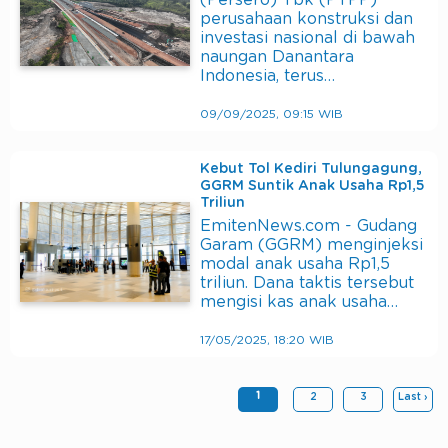
(Persero) Tbk (PTPP)
perusahaan konstruksi dan
investasi nasional di bawah
naungan Danantara
Indonesia, terus…
09/09/2025, 09:15 WIB
Kebut Tol Kediri Tulungagung,
GGRM Suntik Anak Usaha Rp1,5
Triliun
EmitenNews.com - Gudang
Garam (GGRM) menginjeksi
modal anak usaha Rp1,5
triliun. Dana taktis tersebut
mengisi kas anak usaha…
17/05/2025, 18:20 WIB
1
2
3
Last ›