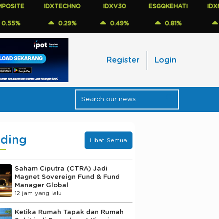
IDXTECHNO
IDXV30
ESGQKEHATI
IDXNONCYC
0.29%
0.49%
0.81%
0.41%
Register
Login
nding
Lihat Semua
Saham Ciputra (CTRA) Jadi
Magnet Sovereign Fund & Fund
Manager Global
12 jam yang lalu
Ketika Rumah Tapak dan Rumah