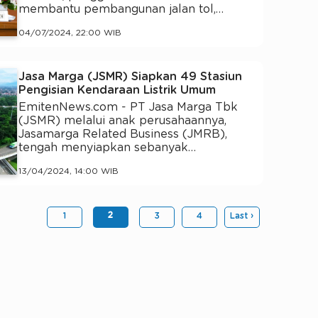
membantu pembangunan jalan tol,…
04/07/2024, 22:00 WIB
Jasa Marga (JSMR) Siapkan 49 Stasiun
Pengisian Kendaraan Listrik Umum
EmitenNews.com - PT Jasa Marga Tbk
(JSMR) melalui anak perusahaannya,
Jasamarga Related Business (JMRB),
tengah menyiapkan sebanyak…
13/04/2024, 14:00 WIB
2
1
3
4
Last ›