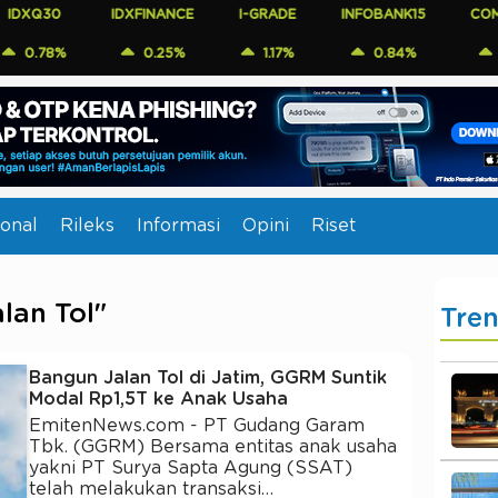
IDXFINANCE
I-GRADE
INFOBANK15
COMPOSITE
%
0.25%
1.17%
0.84%
0.55%
onal
Rileks
Informasi
Opini
Riset
lan Tol"
Tre
Bangun Jalan Tol di Jatim, GGRM Suntik
Modal Rp1,5T ke Anak Usaha
EmitenNews.com - PT Gudang Garam
Tbk. (GGRM) Bersama entitas anak usaha
yakni PT Surya Sapta Agung (SSAT)
telah melakukan transaksi…