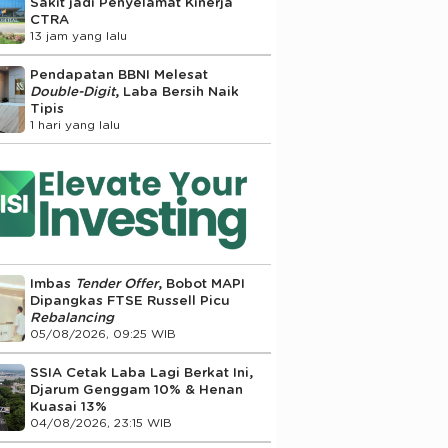
Sakit jadi Penyelamat Kinerja
CTRA
13 jam yang lalu
Pendapatan BBNI Melesat
Double-Digit
, Laba Bersih Naik
Tipis
1 hari yang lalu
Imbas
Tender Offer
, Bobot MAPI
Dipangkas FTSE Russell Picu
Rebalancing
05/08/2026, 09:25 WIB
SSIA Cetak Laba Lagi Berkat Ini,
Djarum Genggam 10% & Henan
Kuasai 13%
04/08/2026, 23:15 WIB