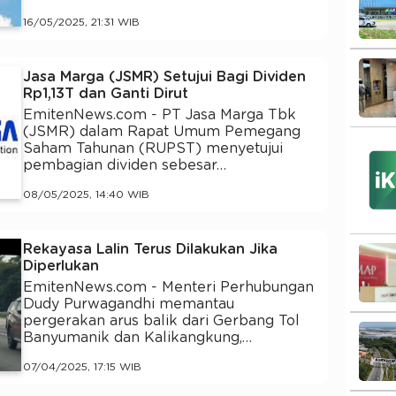
16/05/2025, 21:31 WIB
Jasa Marga (JSMR) Setujui Bagi Dividen
Rp1,13T dan Ganti Dirut
EmitenNews.com - PT Jasa Marga Tbk
(JSMR) dalam Rapat Umum Pemegang
Saham Tahunan (RUPST) menyetujui
pembagian dividen sebesar…
08/05/2025, 14:40 WIB
Rekayasa Lalin Terus Dilakukan Jika
Diperlukan
EmitenNews.com - Menteri Perhubungan
Dudy Purwagandhi memantau
pergerakan arus balik dari Gerbang Tol
Banyumanik dan Kalikangkung,…
07/04/2025, 17:15 WIB