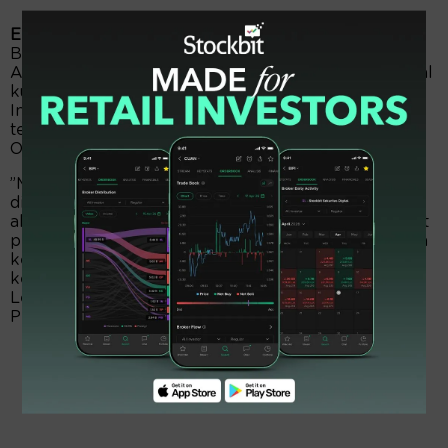
EmitenNews.com -
Direktur Utama (Dirut) Solusi
Bangun Indonesia (SMCB) mendadak mundur. Ya,
Ainul Yaqin efektif sejak 17 Oktober 2025 menanggal
kursi orang nomor wahid anak usaha Semen
Indonesia alias SIG (SMGR) tersebut. Keputusan
tersebut telah diteken dewan komisaris pada 15
Oktober 2025.
”Memberhentikan sementara Ainul Yaqin dari posisi
direktur utama SBI sejak 17 Oktober 2025, dengan
alasan mendesak bagi SBI sehubungan dengan surat
pengunduran diri Ainul Yaqin, dan untuk memastikan
keberlangsungan operasional, dan memberikan
kepastian kepemimpinan,” tegas Andika Lukmana,
Legal & Compliance Group Head/Sekretaris
Perusahaan Solusi Bangun Indonesia.