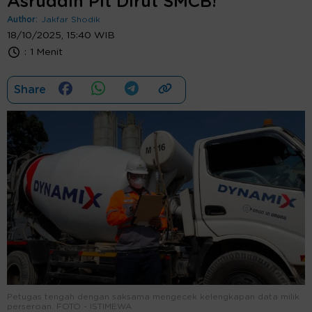
Asruddin Plt Dirut SMCB!
Author:
Jakfar Shodik
18/10/2025, 15:40 WIB
:
1 Menit
Share
Petugas tengah dengan saksama mengecek kelengkapan data milik
perseroan. FOTO - ISTIMEWA