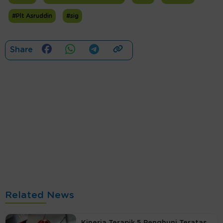
#Plt Asruddin
#sig
Share
Related News
Kinerja Terapik 5 Penghuni Teratas