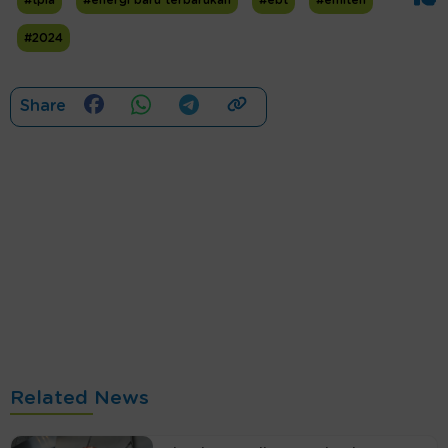
#tpia
#energi baru terbarukan
#ebt
#emiten
#2024
Share
Related News