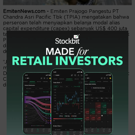
EmitenNews.com -
Emiten Prajogo Pangestu PT
Chandra Asri Pacific Tbk (TPIA) mengatakan bahwa
perseroan telah menyiapkan belanja modal alias
capital expenditure (capex) sebanyak US$ 400 juta
tahun ini, dimana US$ 300 juta akan digunakan untuk
Pembangunan pabrik chlor-alkali dan ethylene
dichloride (pabrik CA-EDC) terintegrasi berskala
dunia.
“Jadi disini kami serius akan betul-betul
melaksanakan proyek tersebut tahun ini” kata
Direktur Sumber Daya Manusia dan Urusan Korporat
Chandra Asri Suryandi dalam public expose yang
dilaksanakan secara daring, Rabu (10/1/2024).