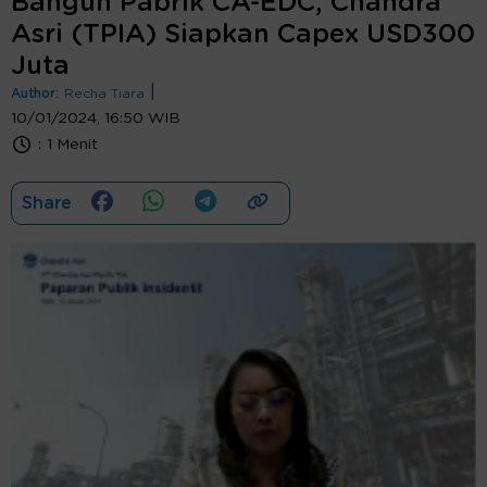
Bangun Pabrik CA-EDC, Chandra
Asri (TPIA) Siapkan Capex USD300
Juta
|
Author:
Recha Tiara
10/01/2024, 16:50 WIB
:
1 Menit
Share