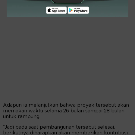
Adapun ia melanjutkan bahwa proyek tersebut akan
memakan waktu selama 26 bulan sampai 28 bulan
untuk rampung.
“Jadi pada saat pembangunan tersebut selesai,
berikutnya diharapkan akan memberikan kontribusi