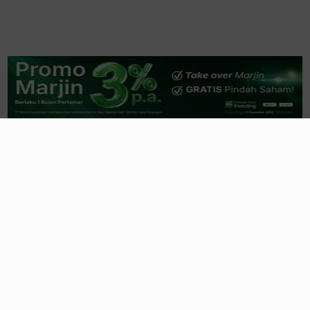
Related News
Kiprah Profesional Eks Menkeu Sri
Mulyani, Tugas Baru dari Bank Dunia
1 hari yang lalu
Kendaraan Elektrifikasi Kini tak Lagi
Sebagai Pelengkap
1 hari yang lalu