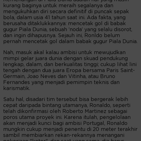
kurang baginya untuk meraih segalanya dan
mengukuhkan diri secara definitif di puncak sepak
bola, dalam usia 41 tahun saat ini. Ada fakta, yang
berusaha ditaklukkannya: mencetak gol di babak
gugur Piala Dunia, sebuah ‘noda’ yang selalu disorot,
dan ingin dihapusnya. Sejauh ini, Ronldo belum
pernah mencetak gol dalam babak gugur Piala Dunia.
Nah, masuk akal kalau ambisi untuk mewujudkan
mimpi gelar juara dunia dengan skuad pendukung
lengkap, dalam, dan berkualitas tinggi; cukup lihat lini
tengah dengan dua juara Eropa bersama Paris Saint-
Germain, Joao Neves dan Vitinha, atau Bruno
Fernandes yang menjadi pemimpin teknis dan
karismatik.
Satu hal, disadari tim tersebut bisa bergerak lebih
cepat daripada bintang utamanya, Ronaldo, seperti
telah dikonfirmasi oleh Roberto Martinez sebagai
poros utama proyek ini. Karena itulah, pengelolaan
akan menjadi kunci bagi ambisi Portugal, Ronaldo
mungkin cukup menjadi penentu di 20 meter terakhir
sambil membiarkan rekan-rekannya menangani