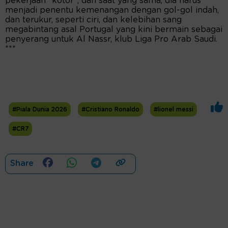
pekerjaan "kotor", dan saat yang sama, dia harus
menjadi penentu kemenangan dengan gol-gol indah,
dan terukur, seperti ciri, dan kelebihan sang
megabintang asal Portugal yang kini bermain sebagai
penyerang untuk Al Nassr, klub Liga Pro Arab Saudi.
***
#Piala Dunia 2026
#Cristiano Ronaldo
#lionel messi
#CR7
Share