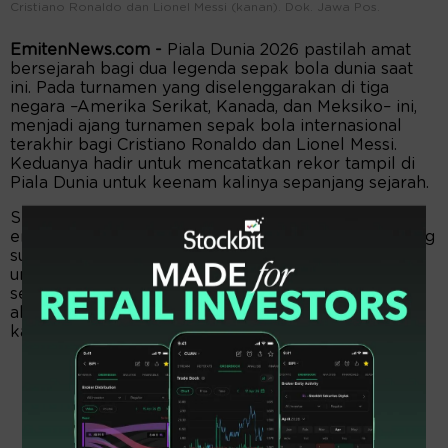
Cristiano Ronaldo dan Lionel Messi (kanan). Dok. Jawa Pos.
EmitenNews.com -
Piala Dunia 2026 pastilah amat
bersejarah bagi dua legenda sepak bola dunia saat
ini. Pada turnamen yang diselenggarakan di tiga
negara –Amerika Serikat, Kanada, dan Meksiko– ini,
menjadi ajang turnamen sepak bola internasional
terakhir bagi Cristiano Ronaldo dan Lionel Messi.
Keduanya hadir untuk mencatatkan rekor tampil di
Piala Dunia untuk keenam kalinya sepanjang sejarah.
Seperti diketahui turnamen ini menjadi sangat
emosional dan bersejarah karena usia keduanya yang
sudah tidak muda lagi: Cristiano Ronaldo bermain
untuk Portugal di usianya yang menginjak 41 tahun,
secara resmi telah mengonfirmasi bahwa ajang ini
akan menjadi partisipasi Piala Dunia terakhir dalam
kariernya.