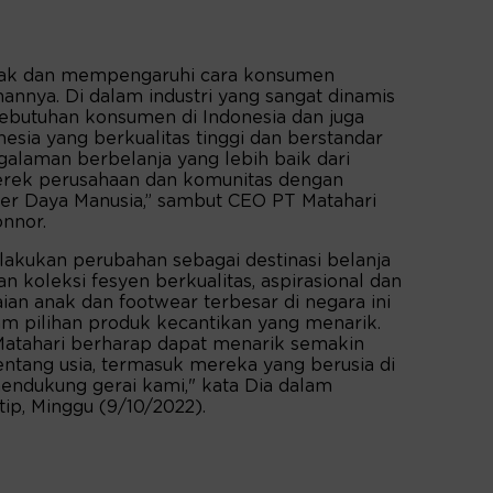
rgerak dan mempengaruhi cara konsumen
nnya. Di dalam industri yang sangat dinamis
 kebutuhan konsumen di Indonesia dan juga
sia yang berkualitas tinggi dan berstandar
alaman berbelanja yang lebih baik dari
ek perusahaan dan komunitas dengan
 Daya Manusia,” sambut CEO PT Matahari
onnor.
lakukan perubahan sebagai destinasi belanja
koleksi fesyen berkualitas, aspirasional dan
aian anak dan footwear terbesar di negara ini
am pilihan produk kecantikan yang menarik.
Matahari berharap dapat menarik semakin
ntang usia, termasuk mereka yang berusia di
mendukung gerai kami," kata Dia dalam
ip, Minggu (9/10/2022).