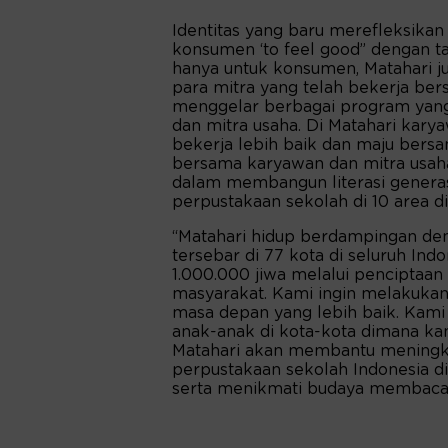
Identitas yang baru merefleksikan
konsumen ‘to feel good’’ dengan ta
hanya untuk konsumen, Matahari ju
para mitra yang telah bekerja be
menggelar berbagai program yan
dan mitra usaha. Di Matahari karya
bekerja lebih baik dan maju bers
bersama karyawan dan mitra usaha
dalam membangun literasi generas
perpustakaan sekolah di 10 area di
“Matahari hidup berdampingan den
tersebar di 77 kota di seluruh Ind
1.000.000 jiwa melalui penciptaan
masyarakat. Kami ingin melakuka
masa depan yang lebih baik. Kami
anak-anak di kota-kota dimana ka
Matahari akan membantu meningka
perpustakaan sekolah Indonesia 
serta menikmati budaya membaca,”