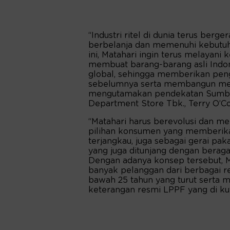
“Industri ritel di dunia terus be
berbelanja dan memenuhi kebutuha
ini, Matahari ingin terus melayani
membuat barang-barang asli Indone
global, sehingga memberikan peng
sebelumnya serta membangun mer
mengutamakan pendekatan Sumber
Department Store Tbk., Terry O’C
“Matahari harus berevolusi dan me
pilihan konsumen yang memberikan 
terjangkau, juga sebagai gerai pak
yang juga ditunjang dengan berag
Dengan adanya konsep tersebut, 
banyak pelanggan dari berbagai re
bawah 25 tahun yang turut serta 
keterangan resmi LPPF yang di kut