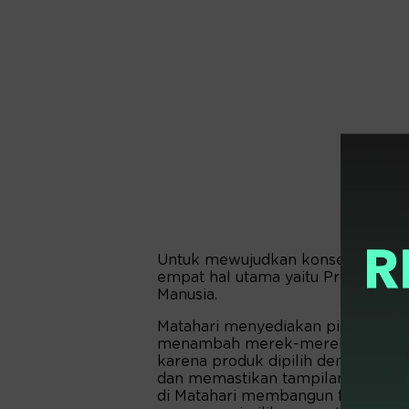
Untuk mewujudkan konsep ‘House o
empat hal utama yaitu Produk, H
Manusia.
Matahari menyediakan pilihan pro
menambah merek-merek baru di se
karena produk dipilih dengan seks
dan memastikan tampilan penuh ga
di Matahari membangun feel good 