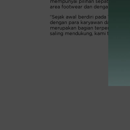
mempunyai pilihan sepatu dan san
area footwear dan dengan leluasa 
“Sejak awal berdiri pada 1958, M
dengan para karyawan dan mitra y
merupakan bagian terpenting dari 
saling mendukung, kami tidak akan b