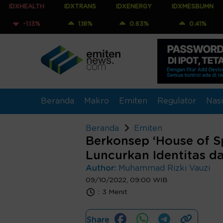
LTH
IDXTRANS
IDXENERGY
IDXMESBUMN
IDXQ3
3%
1.18%
0.63%
0.41%
0.07
Beranda
Makro
Emiten
Regulator
Nasi
Beranda
Emiten
Berkonsep ‘House of Sp
Luncurkan Identitas d
Author:
Muhammad Rizki Vauzi
09/10/2022, 09:00 WIB
:
3 Menit
Share