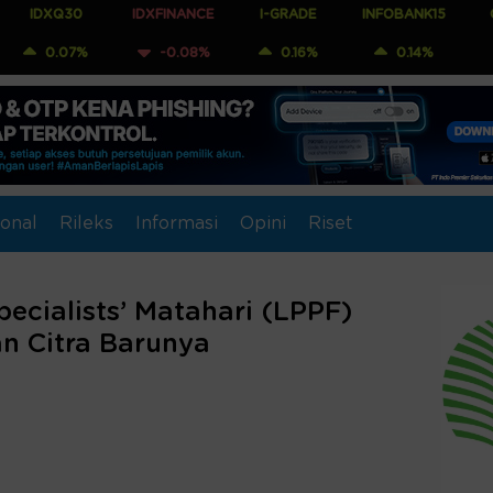
0
IDXFINANCE
I-GRADE
INFOBANK15
COMPOSITE
%
-0.08%
0.16%
0.14%
0.00%
onal
Rileks
Informasi
Opini
Riset
ecialists’ Matahari (LPPF)
an Citra Barunya