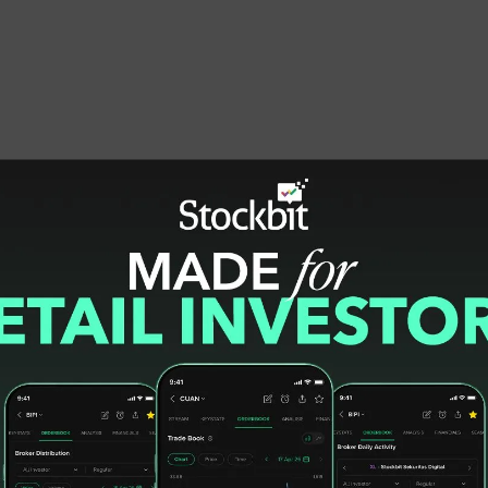
f Specialists’ Matahari akan fokus kepada
arga, Pengalaman Konsumen dan Sumber Daya
duk fesyen yang sangat beragam dan terus
mua kategori. Koleksinya aspirasional
ama berdasarkan tren, desain yang lebih baru,
ya yang dapat dikenakan sehari-hari. Koleksi
dan percaya diri. Bagi konsumen yang ingin