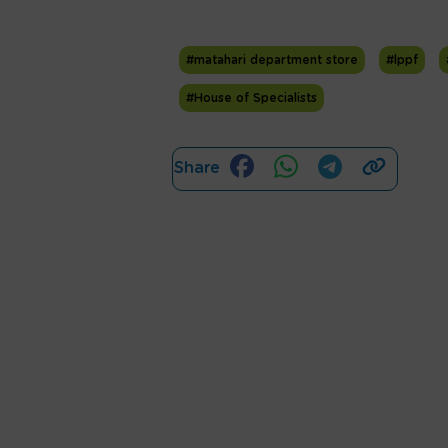
#matahari department store
#lppf
#House of Specialists
Share