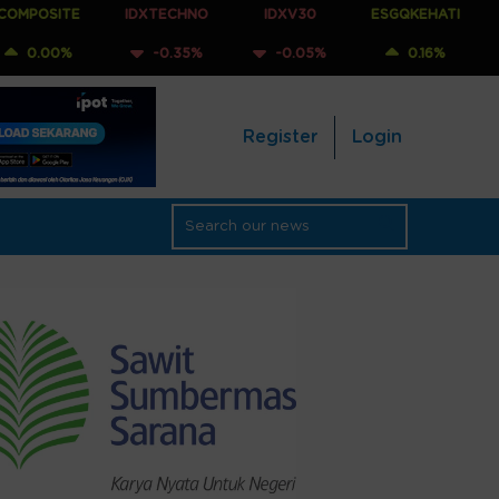
IDXTECHNO
IDXV30
ESGQKEHATI
IDXNONCY
-0.35%
-0.05%
0.16%
0.08
Register
Login