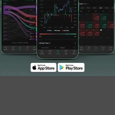
dal yang lebih banyak, dapat mengunjungi
memilih produk yang diinginkan.
atahari telah membangun hubungan yang kuat
ang telah membesarkan kami. Para individu
organisasi kami. Tanpa tim yang kuat dan
erdiri di sini hari ini,” tambah Terry.