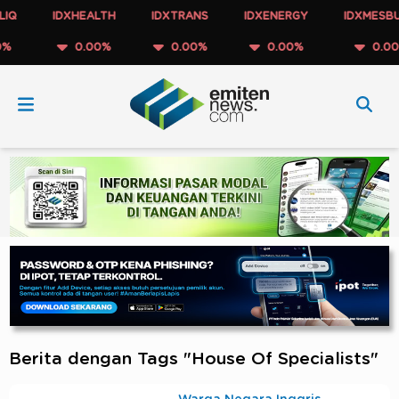
IDXHEALTH
IDXTRANS
IDXENERGY
IDXMESBUMN
0.00%
0.00%
0.00%
0.00%
Berita dengan Tags "House Of Specialists"