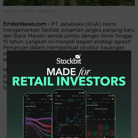
Kawasan Industri Jababeka
EmitenNews.com -
PT Jababeka (KIJA) resmi
mengamankan fasilitas pinjaman jangka panjang baru
dari Bank Mandiri senilai jumbo dengan tenor hingga
15 tahun. Langkah ini menjadi bagian strategi agresif
Perseroan dalam memperkuat struktur keuangan
sekaligus melakukan refinancing utang global yang
jatuh tempo pada 2027.
Manajemen KIJA mengungkapkan, fasilitas
pembiayaan yang ditandatangani pada 13 Mei 2026
tersebut diberikan dalam mata uang Rupiah dengan
bunga floating sebesar 7% per tahun.