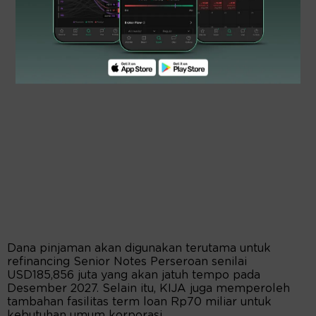
Dana pinjaman akan digunakan terutama untuk
refinancing Senior Notes Perseroan senilai
USD185,856 juta yang akan jatuh tempo pada
Desember 2027. Selain itu, KIJA juga memperoleh
tambahan fasilitas term loan Rp70 miliar untuk
kebutuhan umum korporasi.