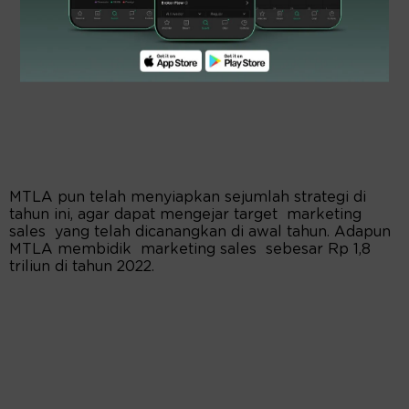
MTLA pun telah menyiapkan sejumlah strategi di
tahun ini, agar dapat mengejar target marketing
sales yang telah dicanangkan di awal tahun. Adapun
MTLA membidik marketing sales sebesar Rp 1,8
triliun di tahun 2022.