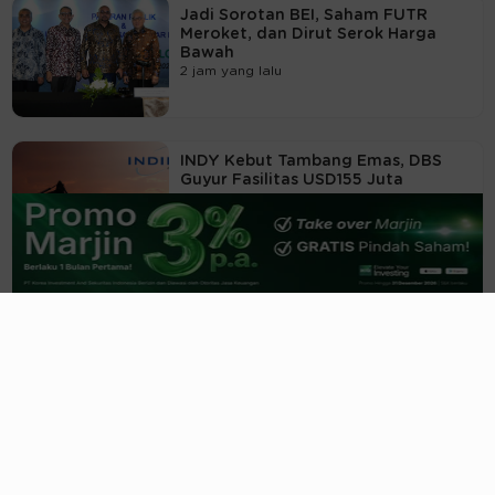
Jadi Sorotan BEI, Saham FUTR
Meroket, dan Dirut Serok Harga
Bawah
2 jam yang lalu
INDY Kebut Tambang Emas, DBS
Guyur Fasilitas USD155 Juta
3 jam yang lalu
Adu Gacor Kinerja Emiten BUMN
Energi: TINS, PGEO, ELSA, PTBA,
PGAS
3 jam yang lalu
Ekspansi Bisnis Logistik, Grahaprima
(GTRA) Raih Kredit BCA Rp130,5M
13 jam yang lalu