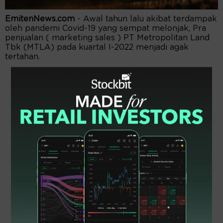
EmitenNews.com
- Awal tahun lalu akibat terdampak
oleh pandemi Covid-19 yang sempat melonjak, Pra
penjualan ( marketing sales ) PT Metropolitan Land
Tbk (MTLA) pada kuartal I-2022 menjadi agak
tertahan.