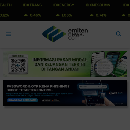
IDXTRANS
IDXENERGY
IDXMESBUMN
IDXQ30
0.46%
1.03%
0.74%
0.79%