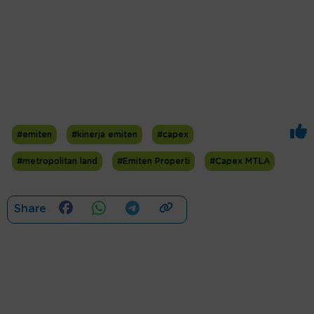
#emiten
#kinerja emiten
#capex
#metropolitan land
#Emiten Properti
#Capex MTLA
Share