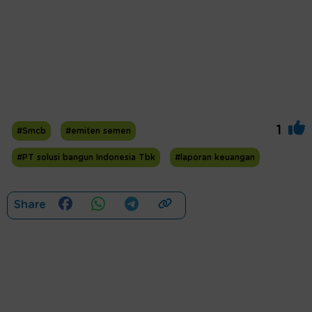
1
#Smcb
#emiten semen
#PT solusi bangun Indonesia Tbk
#laporan keuangan
Share