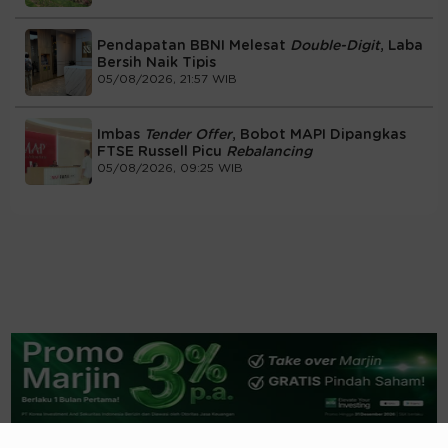
Pendapatan BBNI Melesat
Double-Digit
, Laba
Bersih Naik Tipis
05/08/2026, 21:57 WIB
Imbas
Tender Offer
, Bobot MAPI Dipangkas
FTSE Russell Picu
Rebalancing
05/08/2026, 09:25 WIB