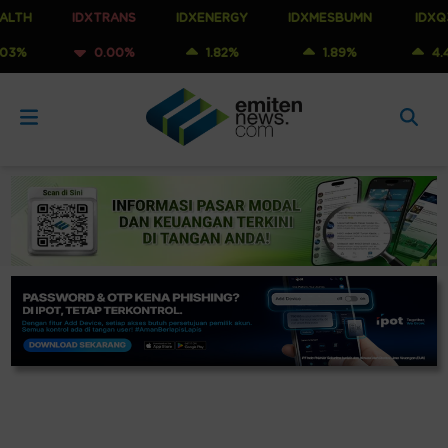
IDXTRANS
IDXENERGY
IDXMESBUMN
IDXQ30
0.00%
1.82%
1.89%
4.41%