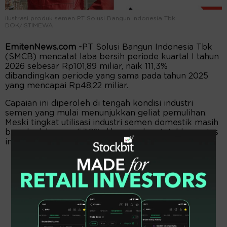
ilustrasi produk semen PT Solusi Bangun Indonesia Tbk.
DOK/ISTIMEWA
EmitenNews.com -
PT Solusi Bangun Indonesia Tbk
(SMCB) mencatat laba bersih periode kuartal I tahun
2026 sebesar Rp101,89 miliar, naik 111,3%
dibandingkan periode yang sama pada tahun 2025
yang mencapai Rp48,22 miliar.
Capaian ini diperoleh di tengah kondisi industri
semen yang mulai menunjukkan geliat pemulihan.
Meski tingkat utilisasi industri semen domestik masih
berada di kisaran 53,9% dibandingkan total kapasitas
industri yang mencapai 124 juta ton.