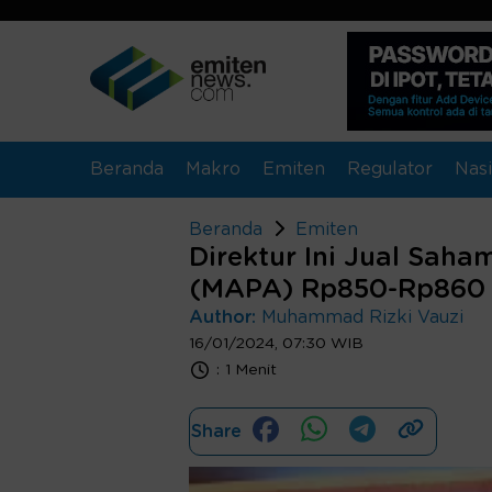
Beranda
Makro
Emiten
Regulator
Nasi
Beranda
Emiten
Direktur Ini Jual Sah
(MAPA) Rp850-Rp860 
Author:
Muhammad Rizki Vauzi
16/01/2024, 07:30 WIB
:
1 Menit
Share