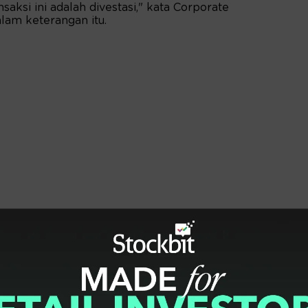
aksi ini adalah divestasi," kata Corporate
lam keterangan itu.
pemilikan saham Sjeniwati pada perseroan
au 0,008 persen, kini tersisa 0,006 persen
level 935 pada penutupan perdagangan