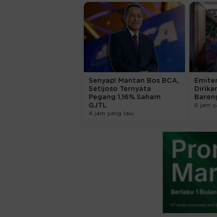
Senyap! Mantan Bos BCA,
Emiten
Setijoso Ternyata
Dirika
Pegang 1,16% Saham
Bareng
GJTL
6 jam y
4 jam yang lalu