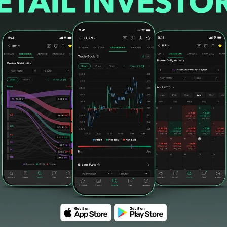
telah seharian mengalami fluktuasi dan
ga Rp890-945 per saham.
ra adiperkasa
#saham mapa