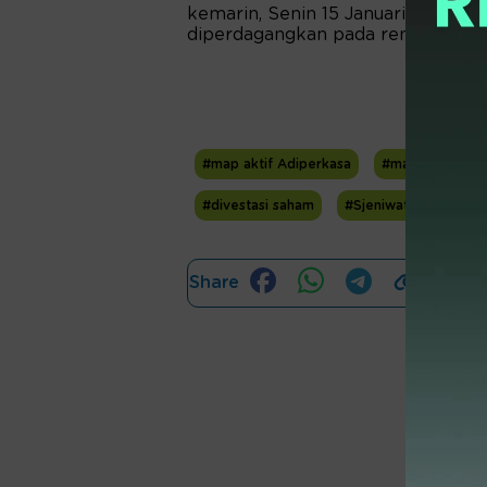
kemarin, Senin 15 Januari 2024 se
diperdagangkan pada rentang har
#map aktif Adiperkasa
#mapa
#mit
#divestasi saham
#Sjeniwati Gusman
Share