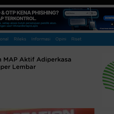
onal
Rileks
Informasi
Opini
Riset
am MAP Aktif Adiperkasa
per Lembar