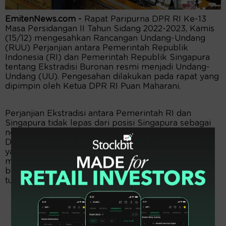
EmitenNews.com -
Rapat Paripurna DPR RI Ke-13
Masa Persidangan II Tahun Sidang 2022-2023, Kamis
(15/12) mengesahkan Rancangan Undang-Undang
(RUU) Perjanjian antara Pemerintah Republik
Indonesia (RI) dan Pemerintah Republik Singapura
tentang Ekstradisi Buronan resmi menjadi Undang-
Undang (UU). Pengesahan dilakukan pada rapat yang
dipimpin oleh Ketua DPR RI Puan Maharani.
Perjanjian Ekstradisi antara Pemerintah RI dan
Singapura tidak lepas dari posisi Singapura sebagai
negara yang berbatasan langsung dengan Indonesia.
Dengan intensitas pergerakan warga kedua negara
yang tinggi, serta kebijakan Indonesia yang
memasukkan Singapura ke dalam daftar negara
bebas visa, menyebabkan Singapura kerap menjadi
tujuan akhir atau tujuan transit pelaku kejahatan.