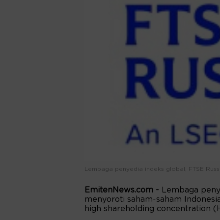
Lembaga penyedia indeks global, FTSE Russe
EmitenNews.com -
Lembaga penye
menyoroti saham-saham Indonesia 
high shareholding concentration (