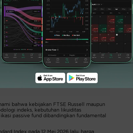
l, saham PT Dian Swastatika Sentosa Tbk
nya saham Indonesia yang saat ini masuk
mi FTSE, sejauh ini hanya DSSA yang masuk
enewables Energy Tbk (BREN) juga diketahui
tituen aktif FTSE Russell setelah
n status dalam FTSE Global Equity Index
ahami bahwa kebijakan FTSE Russell maupun
ologi indeks, kebutuhan likuiditas
kasi passive fund dibandingkan fundamental
ndard Index pada 12 Mei 2026 lalu, harga