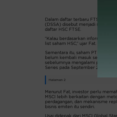
Dalam daftar terbaru FTSE Russel
(DSSA) disebut menjadi satu-satu
daftar HSC FTSE.
“Kalau berdasarkan informasi res
list saham HSC,” ujar Fat.
Sementara itu, saham PT Barito R
belum kembali masuk sebagai kons
sebelumnya mengalami penyesuaia
Series pada September 2024.
Halaman 2
Menurut Fat, investor perlu mem
MSCI lebih berkaitan dengan metod
perdagangan, dan mekanisme repli
bisnis emiten itu sendiri.
Usai didepak dari MSCI Global Sta