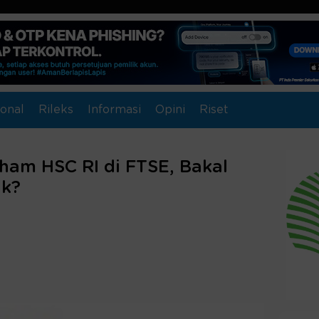
onal
Rileks
Informasi
Opini
Riset
ham HSC RI di FTSE, Bakal
ak?