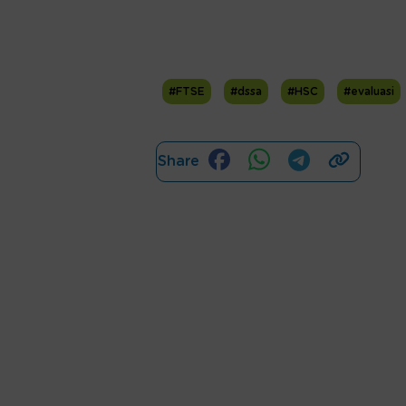
#FTSE
#dssa
#HSC
#evaluasi
Share