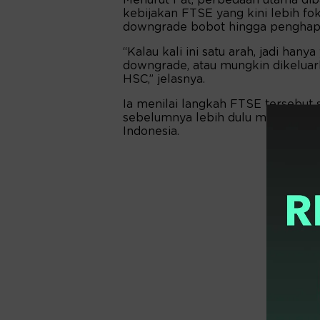
Menurut Fat, perbedaan utama dib
kebijakan FTSE yang kini lebih fo
downgrade bobot hingga penghapu
“Kalau kali ini satu arah, jadi h
downgrade, atau mungkin dikeluar
HSC,” jelasnya.
Ia menilai langkah FTSE tersebut
sebelumnya lebih dulu menerapka
Indonesia.