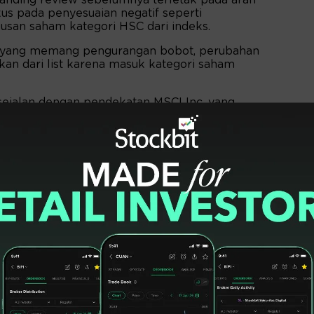
anding review sebelumnya terletak pada arah
kus pada penyesuaian negatif seperti
san saham kategori HSC dari indeks.
anya yang memang pengurangan bobot, perubahan
kan dari list karena masuk kategori saham
 sejalan dengan pendekatan MSCI Inc. yang
n interim freeze terhadap sejumlah saham