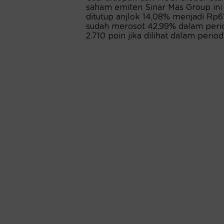
saham emiten Sinar Mas Group ini 
ditutup anjlok 14,08% menjadi Rp
sudah merosot 42,99% dalam peri
2.710 poin jika dilihat dalam perio