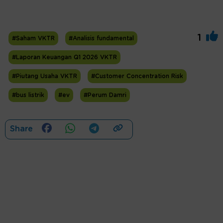
1
#Saham VKTR
#Analisis fundamental
#Laporan Keuangan Q1 2026 VKTR
#Piutang Usaha VKTR
#Customer Concentration Risk
#bus listrik
#ev
#Perum Damri
Share