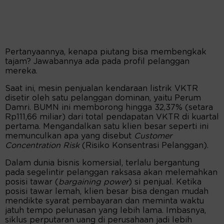
Pertanyaannya, kenapa piutang bisa membengkak
tajam? Jawabannya ada pada profil pelanggan
mereka.
Saat ini, mesin penjualan kendaraan listrik VKTR
disetir oleh satu pelanggan dominan, yaitu Perum
Damri. BUMN ini memborong hingga 32,37% (setara
Rp111,66 miliar) dari total pendapatan VKTR di kuartal
pertama. Mengandalkan satu klien besar seperti ini
memunculkan apa yang disebut
Customer
Concentration Risk
(Risiko Konsentrasi Pelanggan).
Dalam dunia bisnis komersial, terlalu bergantung
pada segelintir pelanggan raksasa akan melemahkan
posisi tawar (
bargaining power
) si penjual. Ketika
posisi tawar lemah, klien besar bisa dengan mudah
mendikte syarat pembayaran dan meminta waktu
jatuh tempo pelunasan yang lebih lama. Imbasnya,
siklus perputaran uang di perusahaan jadi lebih