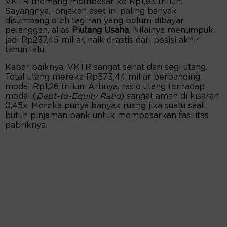
VKTR memang membesar ke Rp1,83 triliun.
Sayangnya, lonjakan aset ini paling banyak
disumbang oleh tagihan yang belum dibayar
pelanggan, alias
Piutang Usaha
. Nilainya menumpuk
jadi Rp237,45 miliar, naik drastis dari posisi akhir
tahun lalu.
Kabar baiknya, VKTR sangat sehat dari segi utang.
Total utang mereka Rp573,44 miliar berbanding
modal Rp1,26 triliun. Artinya, rasio utang terhadap
modal (
Debt-to-Equity Ratio
) sangat aman di kisaran
0,45x. Mereka punya banyak ruang jika suatu saat
butuh pinjaman bank untuk membesarkan fasilitas
pabriknya.