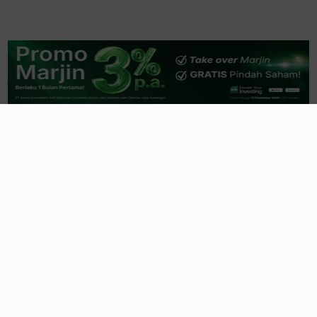
Related News
Saham Ciputra (CTRA) Jadi Magnet
Sovereign Fund & Fund Manager
Global
13 jam yang lalu
Ketika Rumah Tapak dan Rumah
Sakit jadi Penyelamat Kinerja CTRA
14 jam yang lalu
Pendapatan BBNI Melesat Double-
Digit, Laba Bersih Naik Tipis