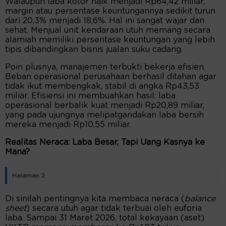
Walaupun laba kotor naik menjadi Rp64,42 miliar,
margin atau persentase keuntungannya sedikit turun
dari 20,3% menjadi 18,6%. Hal ini sangat wajar dan
sehat. Menjual unit kendaraan utuh memang secara
alamiah memiliki persentase keuntungan yang lebih
tipis dibandingkan bisnis jualan suku cadang.
Poin plusnya, manajemen terbukti bekerja efisien.
Beban operasional perusahaan berhasil ditahan agar
tidak ikut membengkak, stabil di angka Rp43,53
miliar. Efisiensi ini membuahkan hasil: laba
operasional berbalik kuat menjadi Rp20,89 miliar,
yang pada ujungnya melipatgandakan laba bersih
mereka menjadi Rp10,55 miliar.
Realitas Neraca: Laba Besar, Tapi Uang Kasnya ke
Mana?
Halaman 2
Di sinilah pentingnya kita membaca neraca (
balance
sheet
) secara utuh agar tidak terbuai oleh euforia
laba. Sampai 31 Maret 2026, total kekayaan (aset)