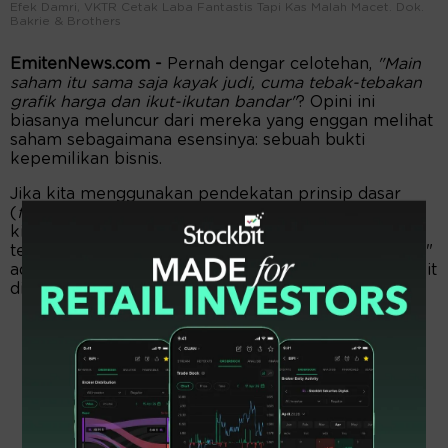
Efek Damri, VKTR Cetak Laba Fantastis Tapi Kas Malah Macet. Dok.
Bakrie & Brothers
EmitenNews.com -
Pernah dengar celotehan,
"Main
saham itu sama saja kayak judi, cuma tebak-tebakan
grafik harga dan ikut-ikutan bandar"
? Opini ini
biasanya meluncur dari mereka yang enggan melihat
saham sebagaimana esensinya: sebuah bukti
kepemilikan bisnis.
Jika kita menggunakan pendekatan prinsip dasar
(
first principles thinking
), berinvestasi saham berarti
kita sedang membeli sebuah mesin uang. Dan cara
terbaik untuk memastikan kita tidak sedang "berjudi"
adalah dengan melihat satu indikator yang paling sulit
dimanipulasi: arus kas.