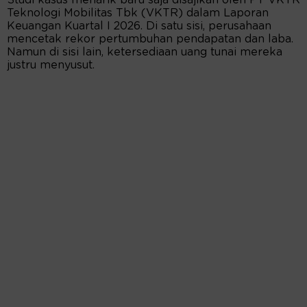
Studi kasus menarik baru saja disajikan oleh PT VKTR
Teknologi Mobilitas Tbk (VKTR) dalam Laporan
Keuangan Kuartal I 2026. Di satu sisi, perusahaan
mencetak rekor pertumbuhan pendapatan dan laba.
Namun di sisi lain, ketersediaan uang tunai mereka
justru menyusut.