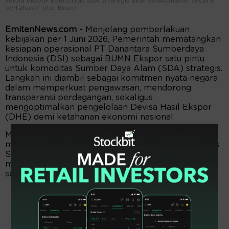
kelola ekspor komoditas SDA strategis akan dilaksanakan secara
bertahap.(Foto: Ekon)
EmitenNews.com -
Menjelang pemberlakuan
kebijakan per 1 Juni 2026, Pemerintah mematangkan
kesiapan operasional PT Danantara Sumberdaya
Indonesia (DSI) sebagai BUMN Ekspor satu pintu
untuk komoditas Sumber Daya Alam (SDA) strategis.
Langkah ini diambil sebagai komitmen nyata negara
dalam memperkuat pengawasan, mendorong
transparansi perdagangan, sekaligus
mengoptimalkan pengelolaan Devisa Hasil Ekspor
(DHE) demi ketahanan ekonomi nasional.
Menko Perekonomian Airlangga Hartarto
menyampaikan bahwa tata kelola ekspor komoditas
SDA strategis akan dilaksanakan secara bertahap
melalui mekanisme ekspor satu pintu dengan DSI
sebagai BUMN Ekspor.