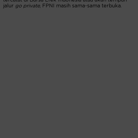
tercatat di Bursa Efek Indonesia atau akan tempuh
jalur
go private
, FPNI masih sama-sama terbuka.