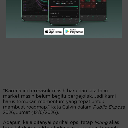
"Karena ini termasuk masih baru dan kita tahu
market masih belum begitu bergejolak. Jadi kami
harus temukan momentum yang tepat untuk
membuat roadmap," kata Calvin dalam
Public Expose
2026, Jumat (12/6/2026).
Adapun, kala ditanyai perihal opsi tetap
listing
alias