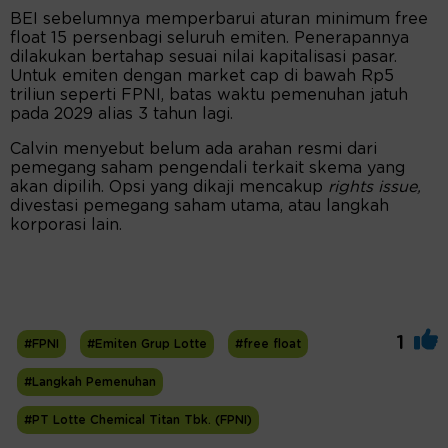
BEI sebelumnya memperbarui aturan minimum free
float 15 persenbagi seluruh emiten. Penerapannya
dilakukan bertahap sesuai nilai kapitalisasi pasar.
Untuk emiten dengan market cap di bawah Rp5
triliun seperti FPNI, batas waktu pemenuhan jatuh
pada 2029 alias 3 tahun lagi.
Calvin menyebut belum ada arahan resmi dari
pemegang saham pengendali terkait skema yang
akan dipilih. Opsi yang dikaji mencakup
rights issue,
divestasi pemegang saham utama, atau langkah
korporasi lain.
1
#FPNI
#Emiten Grup Lotte
#free float
#Langkah Pemenuhan
#PT Lotte Chemical Titan Tbk. (FPNI)