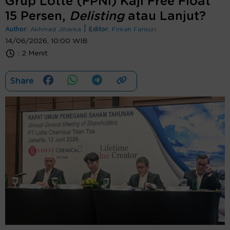
Grup Lotte (FPNI) Kaji Free Float
15 Persen,
Delisting
atau Lanjut?
|
Author:
Akhmad Jiharka
Editor:
Firkah Fansuri
14/06/2026, 10:00 WIB
:
2 Menit
Share