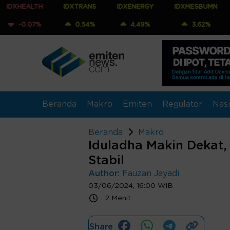
H
IDXTRANS
IDXENERGY
IDXMESBUMN
IDXQ30
%
0.54%
4.49%
3.62%
5.25%
Beranda
Makro
Emiten
Regulator
Nasi
Beranda
Makro
Iduladha Makin Dekat
Stabil
Author:
Fauzan Jayadi
03/06/2024, 16:00 WIB
:
2 Menit
Share