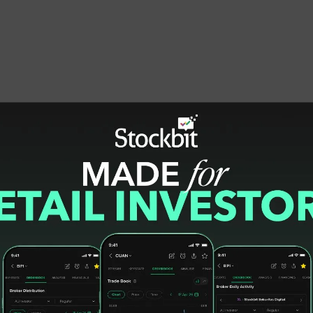
dengan harga Rp12.500 sampai Rp14.000 per
 kilogram, gula pasir Rp17.500 per kilogram,
liter, MINYAKITA Rp16.000 per liter, minyak
 (merk sovia), tepung terigu Rp13.000 per
ayam ras Rp34.000 sampai Rp35.000 per
8.000 sampai Rp29.000 per kilogram.
sangat bagus, bahkan di bawah rata-rata yang