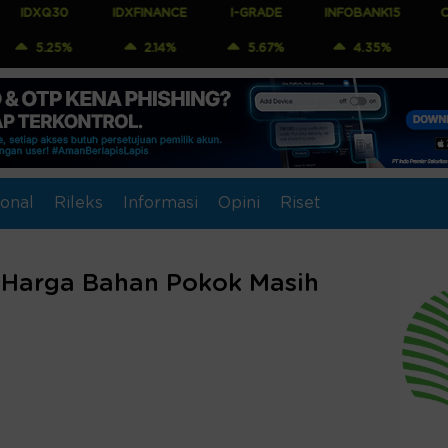
IDXFINANCE
I-GRADE
INFOBANK15
COMPOSITE
2.14%
5.67%
4.35%
1.82%
onal
Rileks
Informasi
Opini
Riset
, Harga Bahan Pokok Masih