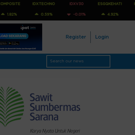
IDXTECHNO
IDXV30
ESGQKEHATI
IDXNONCYC
0.59%
-0.01%
4.92%
0.88%
Register
Login