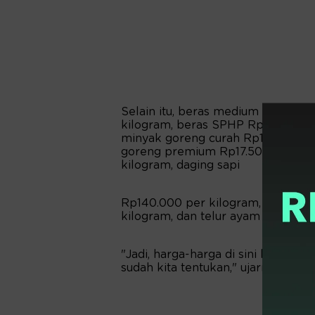
Selain itu, beras medium stabil 
kilogram, beras SPHP Rp12.500 per
minyak goreng curah Rp15.000 per 
goreng premium Rp17.500 per liter
kilogram, daging sapi
Rp140.000 per kilogram, daging 
kilogram, dan telur ayam ras Rp2
"Jadi, harga-harga di sini bagus, 
sudah kita tentukan," ujarnya.