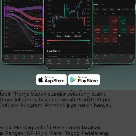
g, Faridil, menyampaikan hal yang sama.
tabil. "Harga bapok standar sekarang, stabil.
000 per kilogram, bawang merah Rp40.000 per
000 per kilogram. Pembeli juga masih banyak,
apok, Mendag Zulkifli Hasan membagikan
ga Pangan (SPHP) di Pasar Tagog Padalarang.