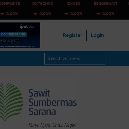
IDXTECHNO
IDXV30
ESGQKEHATI
IDXNONCYC
0.00%
0.00%
0.00%
0.00%
Register
Login