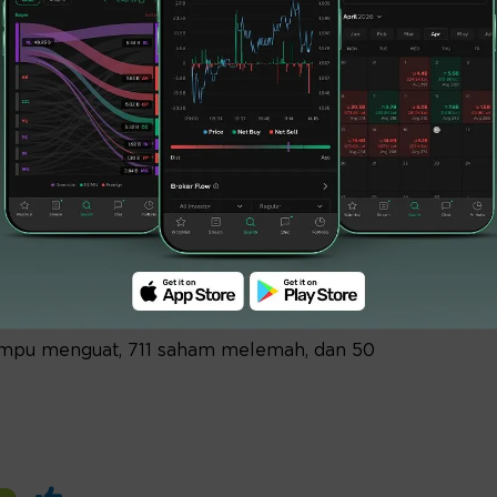
batan dari kontibusi sektor eksternal dan
HSG.
mulai mencermati dan bersiap menghadapi
alancing indeks FTSE Russell yang dijadwalkan
ata Senior Technical Analyst Mirae Asset
auan melalui RTI Business, IHSG terus
 pukul 15.34, IHSG masih terkoreksi 4,66
 level 5.906,580. Bahkan, sepanjang
pat ambles 5,17 persen atau 320,469 poin ke
mpu menguat, 711 saham melemah, dan 50