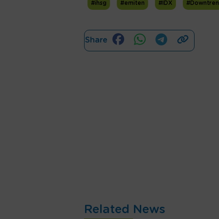
#ihsg
#emiten
#IDX
#Downtre
Share
Related News