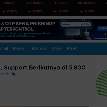
IDXFINANCE
I-GRADE
INFOBANK15
COMPOSITE
0.00%
0.00%
0.00%
0.00%
onal
Rileks
Informasi
Opini
Riset
 Support Berikutnya di 5.800
an Hadip