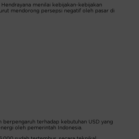
 Hendrayana menilai kebijakan-kebijakan
urut mendorong persepsi negatif oleh pasar di
ah berpengaruh terhadap kebutuhan USD yang
nergi oleh pemerintah Indonesia.
6.000 sudah tertembus, secara teknikal