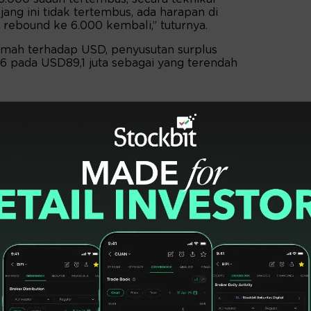
jang ini tidak tertembus, ada harapan di
l rebound ke 6.000 kembali,” tuturnya.
lemah terhadap USD, penyusutan surplus
6 pada USD89,1 juta sebagai yang terendah