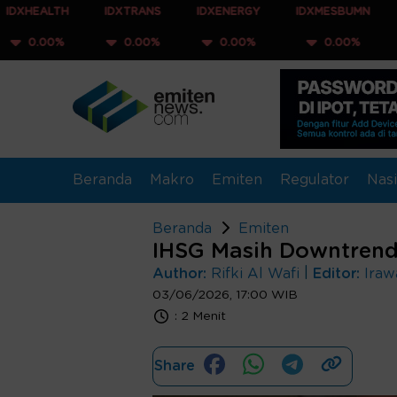
IDXTRANS
IDXENERGY
IDXMESBUMN
IDXQ30
0.00%
0.00%
0.00%
0.00%
Beranda
Makro
Emiten
Regulator
Nasi
Beranda
Emiten
IHSG Masih Downtrend,
|
Author:
Rifki Al Wafi
Editor:
Iraw
03/06/2026, 17:00 WIB
:
2 Menit
Share