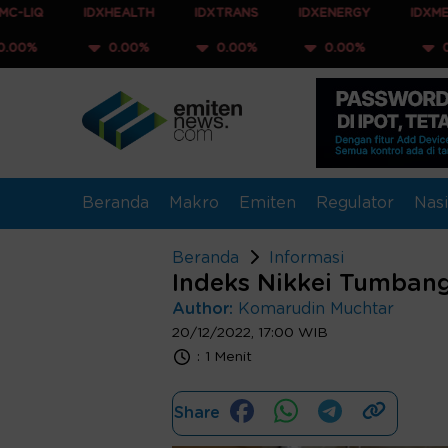
IDXHEALTH
IDXTRANS
IDXENERGY
IDXMESBUMN
0.00%
0.00%
0.00%
0.00%
Beranda
Makro
Emiten
Regulator
Nasi
Beranda
Informasi
Indeks Nikkei Tumbang
Author:
Komarudin Muchtar
20/12/2022, 17:00 WIB
:
1 Menit
Share