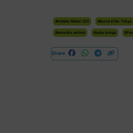
#Indeks Nikkei 225
#Bursa Efek Tokyo
#amerika serikat
#suku bunga
#Fed
Share