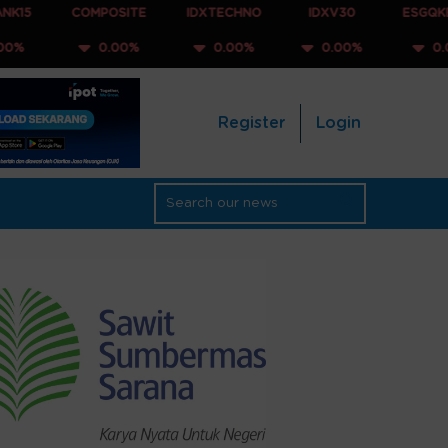
COMPOSITE
IDXTECHNO
IDXV30
ESGQKEHATI
0.00%
0.00%
0.00%
0.00%
Register
Login