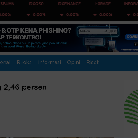
IDXQ30
IDXFINANCE
I-GRADE
INFOBANK15
0.00%
0.00%
0.00%
0.00%
onal
Rileks
Informasi
Opini
Riset
 2,46 persen