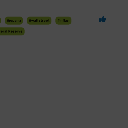
#jepang
#wall street
#inflasi
eral Reserve