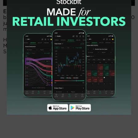
EmitenNews.com -
Indonesia, salah satu eksportir
batu bara termal terbesar, menargetkan produksi 710
juta metrik ton batu bara pada 2024, setelah
mencatat rekor output tahun lalu.
Hal itu diungkap Menteri Energi dan Sumber Daya
Mineral, Arifin Tasrif, kepada wartawan, di Jakarta,
Senin (15/1).