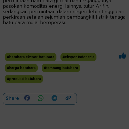
permintaan batu bara global dan terganggunya
pasokan komoditas energi lainnya, tutur Arifin,
sedangkan permintaan dalam negeri lebih tinggi dari
perkiraan setelah sejumlah pembangkit listrik tenaga
batu bara mulai beroperasi.
#batubara.ekspor batubara
#ekspor Indonesia
#harga batubara
#tambang batubara
#produksi batubara
Share