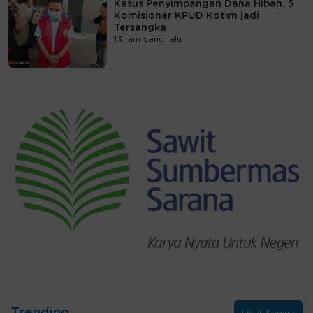
Kasus Penyimpangan Dana Hibah, 5
Komisioner KPUD Kotim jadi
Tersangka
13 jam yang lalu
Trending
Lihat Semua