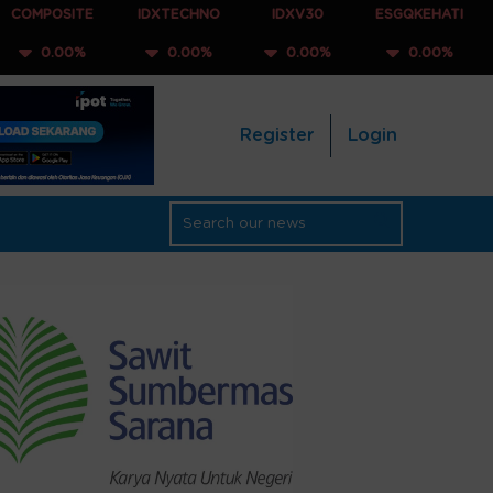
TE
IDXTECHNO
IDXV30
ESGQKEHATI
IDXNONC
%
0.00%
0.00%
0.00%
0.00
Register
Login