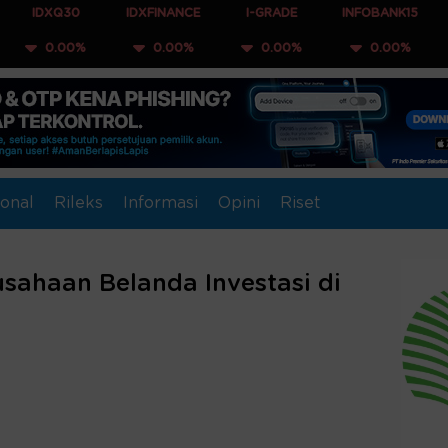
0
IDXFINANCE
I-GRADE
INFOBANK15
COMPOSI
0%
0.00%
0.00%
0.00%
0.00
onal
Rileks
Informasi
Opini
Riset
sahaan Belanda Investasi di