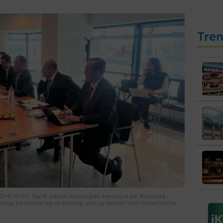
Tre
M) Arifin Tasrif dalam kunjungan kerjanya ke Belanda
uk berinvestasi di bidang energi bersih dan infrastruktur