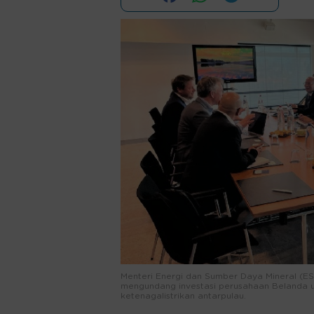
Menteri Energi dan Sumber Daya Mineral (ESD
mengundang investasi perusahaan Belanda unt
ketenagalistrikan antarpulau.