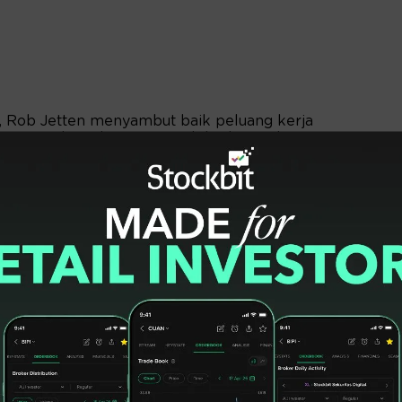
t, Rob Jetten menyambut baik peluang kerja
enyampaikan akan mengajak badan usaha
 Uni Eropa, dan mengonsolidasikan dukungan
gan infrastruktur ketenagalistrikan serta
 di Bali, Menteri Arifin dengan Minister Rob
n MOU RI-Belanda on Cooperation in the
bat Climate Change di sela-sela
nsitions Ministerial Meeting G20).
aksikan Penandatanganan Joint Study
mina Power Indonesia (Pertamina NRE) dan