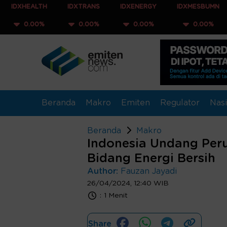
LTH
IDXTRANS
IDXENERGY
IDXMESBUMN
IDXQ3
0%
0.00%
0.00%
0.00%
0.0
Beranda
Makro
Emiten
Regulator
Nasi
Beranda
Makro
Indonesia Undang Peru
Bidang Energi Bersih
Author:
Fauzan Jayadi
26/04/2024, 12:40 WIB
:
1 Menit
Share