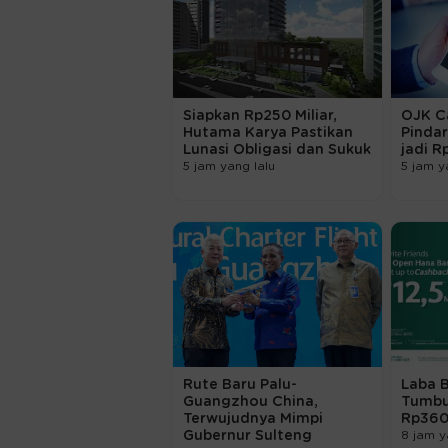
Siapkan Rp250 Miliar,
OJK Ca
Hutama Karya Pastikan
Pindar
Lunasi Obligasi dan Sukuk
jadi Rp
5 jam yang lalu
5 jam y
Rute Baru Palu-
Laba 
Guangzhou China,
Tumbuh
Terwujudnya Mimpi
Rp360,
Gubernur Sulteng
8 jam y