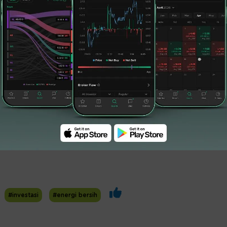
#investasi
#energi bersih