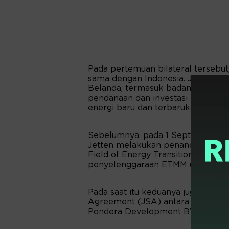
Pada pertemuan bilateral tersebu
sama dengan Indonesia. Jetten m
Belanda, termasuk badan usaha di
pendanaan dan investasi pengemban
energi baru dan terbarukan.
Sebelumnya, pada 1 September 2022
Jetten melakukan penandatangana
Field of Energy Transition to Com
penyelenggaraan ETMM (Energy Tra
Pada saat itu keduanya juga meny
Agreement (JSA) antara PT Perta
Pondera Development BV.(*)