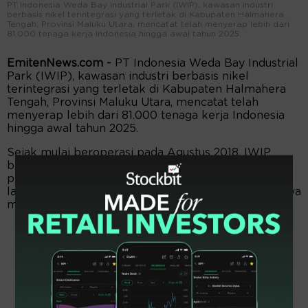
PT Indonesia Weda Bay Industrial Park (IWIP), kawasan industri
berbasis nikel terintegrasi yang terletak di Kabupaten Halmahera
Tengah, Provinsi Maluku Utara, mencatat telah menyerap lebih dari
81.000 tenaga kerja Indonesia hingga awal tahun 2025.
EmitenNews.com -
PT Indonesia Weda Bay Industrial
Park (IWIP), kawasan industri berbasis nikel
terintegrasi yang terletak di Kabupaten Halmahera
Tengah, Provinsi Maluku Utara, mencatat telah
menyerap lebih dari 81.000 tenaga kerja Indonesia
hingga awal tahun 2025.
Sejak mulai beroperasi pada Agustus 2018, IWIP
berupaya untuk terus mendorong terhadap
pertumbuhan ekonomi daerah melalui penciptaan
lapangan kerja dan penguatan kapasitas sumber daya
manusia (SDM) lokal.