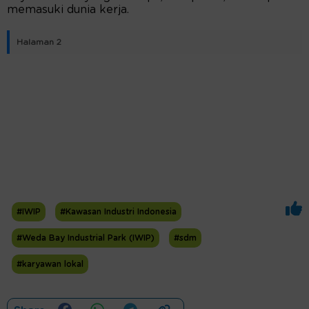
memasuki dunia kerja.
Halaman 2
#IWIP
#Kawasan Industri Indonesia
#Weda Bay Industrial Park (IWIP)
#sdm
#karyawan lokal