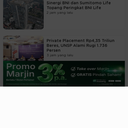
Sinergi BNI dan Sumitomo Life
Topang Peringkat BNI Life
2 jam yang lalu
Private Placement Rp4,35 Triliun
Beres, UNSP Alami Rugi 1.736
Persen
3 jam yang lalu
Dua Emiten Cum Dividen Hari Ini
(10/8), Apa Saja?
4 jam yang lalu