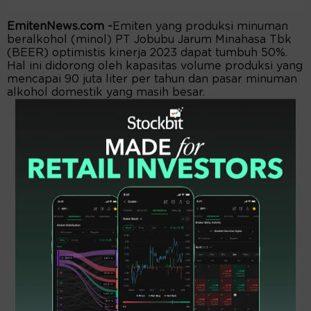
EmitenNews.com -
Emiten yang produksi minuman
beralkohol (minol) PT Jobubu Jarum Minahasa Tbk
(BEER) optimistis kinerja 2023 dapat tumbuh 50%.
Hal ini didorong oleh kapasitas volume produksi yang
mencapai 90 juta liter per tahun dan pasar minuman
alkohol domestik yang masih besar.