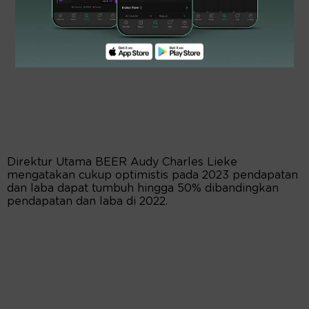
Direktur Utama BEER Audy Charles Lieke
mengatakan cukup optimistis pada 2023 pendapatan
dan laba dapat tumbuh hingga 50% dibandingkan
pendapatan dan laba di 2022.