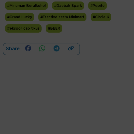
#Minuman Beralkohol
#Daebak Spark
#Pepito
#Grand Lucky
#Frestive serta Minimart
#Circle K
#ekspor cap tikus
#BEER
Share